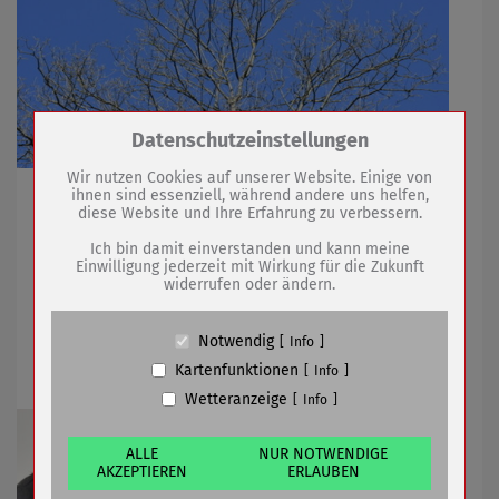
Zum Betrieb der Seite notwendige Cookies /
Datenschutzeinstellungen
Drittanbieter:
Wir nutzen Cookies auf unserer Website. Einige von
ihnen sind essenziell, während andere uns helfen,
Ersatzpflanzungen erfolgen
diese Website und Ihre Erfahrung zu verbessern.
Name
PHP Session Cookie
Anbieter
Eigentümer dieser Website (Wenko-
Ich bin damit einverstanden und kann meine
Wenselaar GmbH & Co. KG)
Einwilligung jederzeit mit Wirkung für die Zukunft
09.03.2022
mehr
widerrufen oder ändern.
Zweck
Absicherung Kontaktformular / SPAM
Schutz
Schutzmaßnahmen bei
Cookie Name
PHPSESSID, fe_typo_user
Notwendig
Info
Cookie Laufzeit
undefined
Extremwetterereignissen geplant
Kartenfunktionen
Info
Wetteranzeige
Info
Name
Cookiespeicherung Entscheidungscookie
Anbieter
Eigentümer dieser Website (Wenko-
Wenselaar GmbH & Co. KG)
ALLE
NUR NOTWENDIGE
AKZEPTIEREN
ERLAUBEN
Zweck
Speichert die Einstellungen der Besucher
bezüglich der Speicherung von Cookies.