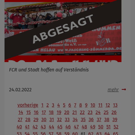
FCR und Stadt hoffen auf Verständnis
24.02.2022
mehr
vorherige
1
2
3
4
5
6
7
8
9
10
11
12
13
14
15
16
17
18
19
20
21
22
23
24
25
26
27
28
29
30
31
32
33
34
35
36
37
38
39
40
41
42
43
44
45
46
47
48
49
50
51
52
53
54
55
56
57
58
59
60
61
62
63
64
65