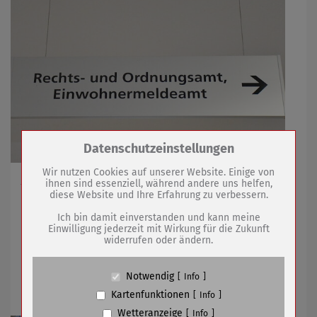
Zum Betrieb der Seite notwendige Cookies /
Datenschutzeinstellungen
Drittanbieter:
Wir nutzen Cookies auf unserer Website. Einige von
Am 04.08.2026 für einen Tag gültig
ihnen sind essenziell, während andere uns helfen,
diese Website und Ihre Erfahrung zu verbessern.
Name
PHP Session Cookie
Anbieter
Eigentümer dieser Website (Wenko-
Ich bin damit einverstanden und kann meine
Wenselaar GmbH & Co. KG)
28.07.2026
mehr
Einwilligung jederzeit mit Wirkung für die Zukunft
widerrufen oder ändern.
Zweck
Absicherung Kontaktformular / SPAM
Schutz
Bürgerinnen und Bürger können Ideen
Cookie Name
PHPSESSID, fe_typo_user
Notwendig
Info
für die Region einreichen
Cookie Laufzeit
undefined
Kartenfunktionen
Info
Wetteranzeige
Info