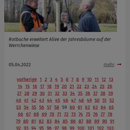
Rotbuche erweitert Allee der Jahresbäume auf der
Werrchenwiese
05.04.2022
mehr
vorherige
1
2
3
4
5
6
7
8
9
10
11
12
13
14
15
16
17
18
19
20
21
22
23
24
25
26
27
28
29
30
31
32
33
34
35
36
37
38
39
40
41
42
43
44
45
46
47
48
49
50
51
52
53
54
55
56
57
58
59
60
61
62
63
64
65
66
67
68
69
70
71
72
73
74
75
76
77
78
79
80
81
82
83
84
85
86
87
88
89
90
91
92
93
94
95
96
97
98
99
100
101
102
103