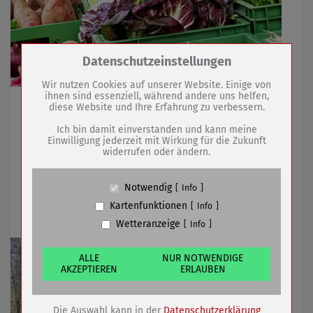
Zum Betrieb der Seite notwendige Cookies /
Datenschutzeinstellungen
Drittanbieter:
Wir nutzen Cookies auf unserer Website. Einige von
ihnen sind essenziell, während andere uns helfen,
Statt Karfreitag sind Händler bereits Mittwoch da
diese Website und Ihre Erfahrung zu verbessern.
Name
PHP Session Cookie
Anbieter
Eigentümer dieser Website (Wenko-
Ich bin damit einverstanden und kann meine
Wenselaar GmbH & Co. KG)
Einwilligung jederzeit mit Wirkung für die Zukunft
11.04.2022
mehr
widerrufen oder ändern.
Zweck
Absicherung Kontaktformular / SPAM
Schutz
Cookie Name
PHPSESSID, fe_typo_user
Wasser für Spendenbäume auf der
Notwendig
Info
Cookie Laufzeit
undefined
Werrchenwiese
Kartenfunktionen
Info
Wetteranzeige
Info
Name
Cookiespeicherung Entscheidungscookie
Anbieter
Eigentümer dieser Website (Wenko-
Wenselaar GmbH & Co. KG)
ALLE
NUR NOTWENDIGE
AKZEPTIEREN
ERLAUBEN
Zweck
Speichert die Einstellungen der Besucher
bezüglich der Speicherung von Cookies.
Cookie Name
dywc
Die Auswahl kann in der
Datenschutzerklärung