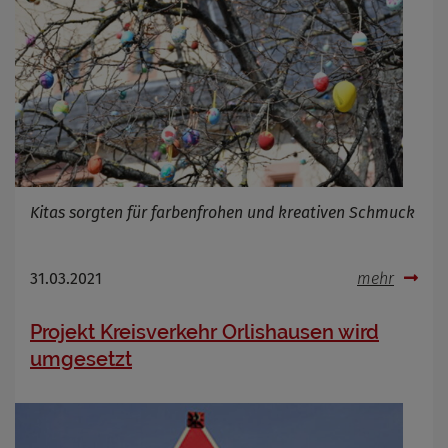
Cookie Name
_osm_totp_token
Cookie Laufzeit
Name
Cookies die bei der Verwendung von
OpenWeatherAPI gesetzt werden
Anbieter
Zweck
Cookie Name
Kitas sorgten für farbenfrohen und kreativen Schmuck
Cookie Laufzeit
31.03.2021
mehr
Infos schließen
Projekt Kreisverkehr Orlishausen wird
umgesetzt