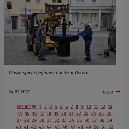
Wasserspiele beginnen noch vor Ostern
24.03.2021
mehr
vorherige
1
2
3
4
5
6
7
8
9
10
11
12
13
14
15
16
17
18
19
20
21
22
23
24
25
26
27
28
29
30
31
32
33
34
35
36
37
38
39
40
41
42
43
44
45
46
47
48
49
50
51
52