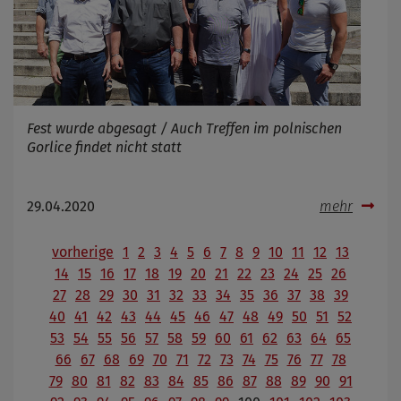
Fest wurde abgesagt / Auch Treffen im polnischen
Gorlice findet nicht statt
29.04.2020
mehr
vorherige
1
2
3
4
5
6
7
8
9
10
11
12
13
14
15
16
17
18
19
20
21
22
23
24
25
26
27
28
29
30
31
32
33
34
35
36
37
38
39
40
41
42
43
44
45
46
47
48
49
50
51
52
53
54
55
56
57
58
59
60
61
62
63
64
65
66
67
68
69
70
71
72
73
74
75
76
77
78
79
80
81
82
83
84
85
86
87
88
89
90
91