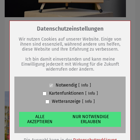
Museum präsentiert Gemälde einer ehemaligen
Zum Betrieb der Seite notwendige Cookies /
Datenschutzeinstellungen
Insassin des KZ-Außenlagers
Drittanbieter:
Wir nutzen Cookies auf unserer Website. Einige von
ihnen sind essenziell, während andere uns helfen,
diese Website und Ihre Erfahrung zu verbessern.
Name
PHP Session Cookie
13.05.2020
mehr
Anbieter
Eigentümer dieser Website (Wenko-
Ich bin damit einverstanden und kann meine
Wenselaar GmbH & Co. KG)
Einwilligung jederzeit mit Wirkung für die Zukunft
Musikalischer Blumenstrauß zum
widerrufen oder ändern.
Zweck
Absicherung Kontaktformular / SPAM
Schutz
Muttertag
Cookie Name
PHPSESSID, fe_typo_user
Notwendig
Info
Cookie Laufzeit
undefined
Kartenfunktionen
Info
Wetteranzeige
Info
Name
Cookiespeicherung Entscheidungscookie
Anbieter
Eigentümer dieser Website (Wenko-
Wenselaar GmbH & Co. KG)
ALLE
NUR NOTWENDIGE
AKZEPTIEREN
ERLAUBEN
Zweck
Speichert die Einstellungen der Besucher
bezüglich der Speicherung von Cookies.
Cookie Name
dywc