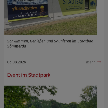
Anbieter
Zweck
Marketing/Tracking
Cookie Name
_osm_totp_token
Cookie Laufzeit
Schwimmen, Genießen und Saunieren im Stadtbad
Name
Cookies die bei der Verwendung von
Sömmerda
OpenWeatherAPI gesetzt werden
Anbieter
Zweck
06.08.2026
mehr
Cookie Name
Cookie Laufzeit
Event im Stadtpark
Infos schließen