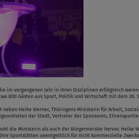
Cookies die bei der Verwendung von OpenWeatherAPI gesetzt werden
Name
ufzeit
Infos schließen
e im vergangenen Jahr in ihren Disziplinen erfolgreich waren.
twa 800 Gästen aus Sport, Politik und Wirtschaft mit dem 26. 
neben Heike Werner, Thüringens Ministerin für Arbeit, Sozial
geordneten der Stadt, Vertreter der Sponsoren, Ehrensportle
ohl die Ministerin als auch der Bürgermeister hervor. Heike W
 ihre Sportstätten unentgeltlich für nicht kommerzielle Zweck