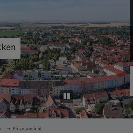
cken
se
Einzelansicht