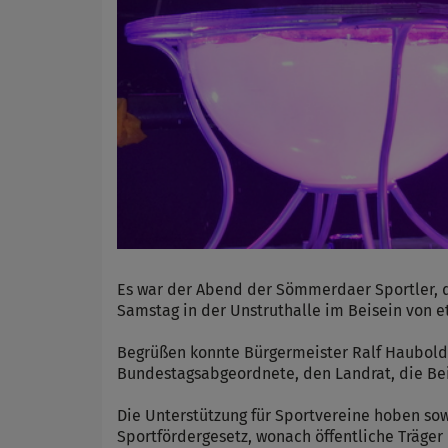
Name
Anbieter
Zweck
Cookie 
Cookie La
Es war der Abend der Sömmerdaer Sportler, di
Samstag in der Unstruthalle im Beisein von e
Begrüßen konnte Bürgermeister Ralf Hauboldt 
Bundestagsabgeordnete, den Landrat, die Bei
Die Unterstützung für Sportvereine hoben sow
Sportfördergesetz, wonach öffentliche Träger