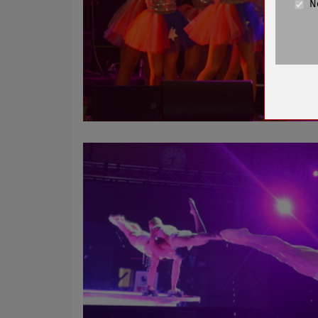
N
Cookie La
Name
Anbieter
Zweck
Cookie 
Cookie La
Name
Anbieter
Zweck
Cookie 
Cookie La