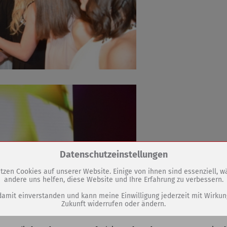
Zum Betrieb der Seite notwendige Cookies / Drittanbieter:
Datenschutzeinstellungen
tzen Cookies auf unserer Website. Einige von ihnen sind essenziell, 
andere uns helfen, diese Website und Ihre Erfahrung zu verbessern.
PHP Session Cookie
Eigentümer dieser Website (Wenko-Wenselaar GmbH & Co. KG)
damit einverstanden und kann meine Einwilligung jederzeit mit Wirkun
Zukunft widerrufen oder ändern.
Absicherung Kontaktformular / SPAM Schutz
Name
PHPSESSID, fe_typo_user