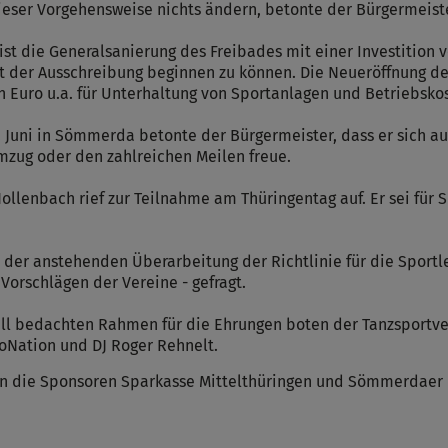
ieser Vorgehensweise nichts ändern, betonte der Bürgermeiste
t die Generalsanierung des Freibades mit einer Investition v
t der Ausschreibung beginnen zu können. Die Neueröffnung des
on Euro u.a. für Unterhaltung von Sportanlagen und Betriebsko
0. Juni in Sömmerda betonte der Bürgermeister, dass er sich a
zug oder den zahlreichen Meilen freue.
llenbach rief zur Teilnahme am Thüringentag auf. Er sei für 
i der anstehenden Überarbeitung der Richtlinie für die Sport
orschlägen der Vereine - gefragt.
all bedachten Rahmen für die Ehrungen boten der Tanzsportv
ioNation und DJ Roger Rehnelt.
 an die Sponsoren Sparkasse Mittelthüringen und Sömmerdaer