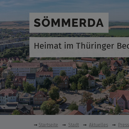
SÖMMERDA
Heimat im Thüringer Be
Startseite
Stadt
Aktuelles
Pres