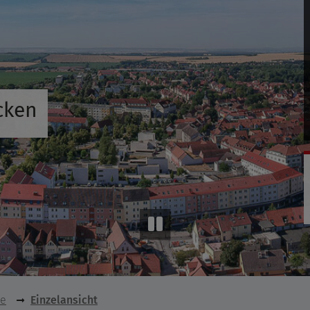
cken
se
Einzelansicht