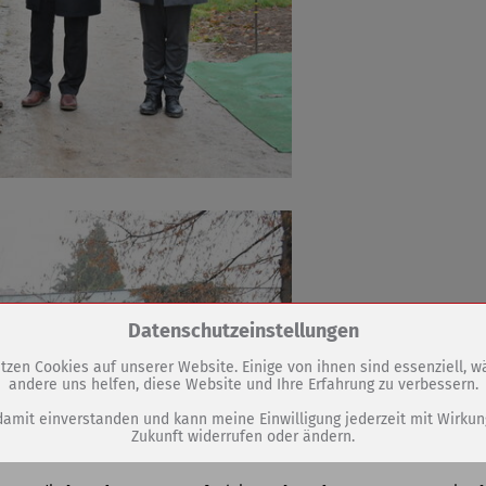
Zum Betrieb der Seite notwendige Cookies / Drittanbieter:
Datenschutzeinstellungen
tzen Cookies auf unserer Website. Einige von ihnen sind essenziell, 
andere uns helfen, diese Website und Ihre Erfahrung zu verbessern.
PHP Session Cookie
Eigentümer dieser Website (Wenko-Wenselaar GmbH & Co. KG)
damit einverstanden und kann meine Einwilligung jederzeit mit Wirkun
Zukunft widerrufen oder ändern.
Absicherung Kontaktformular / SPAM Schutz
Name
PHPSESSID, fe_typo_user