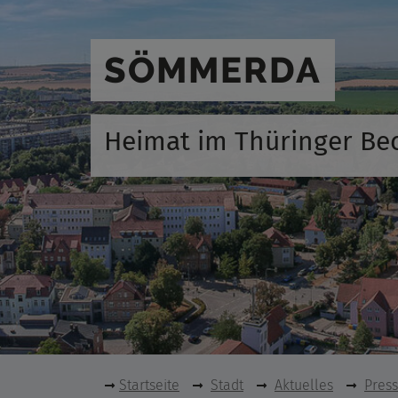
SÖMMERDA
Heimat im Thüringer Be
Startseite
Stadt
Aktuelles
Pres