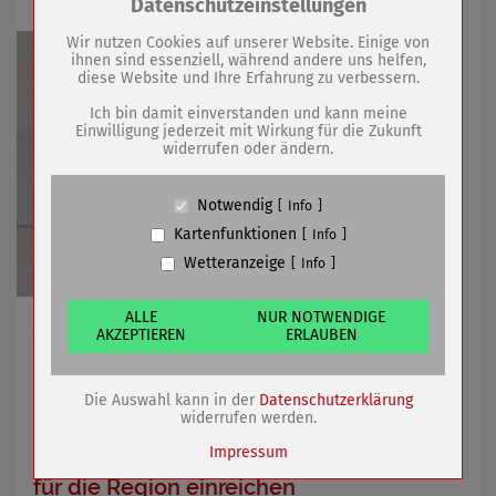
Zum Betrieb der Seite notwendige Cookies /
Datenschutzeinstellungen
Drittanbieter:
Wir nutzen Cookies auf unserer Website. Einige von
ihnen sind essenziell, während andere uns helfen,
diese Website und Ihre Erfahrung zu verbessern.
Name
PHP Session Cookie
Anbieter
Eigentümer dieser Website (Wenko-
Ich bin damit einverstanden und kann meine
Wenselaar GmbH & Co. KG)
Einwilligung jederzeit mit Wirkung für die Zukunft
widerrufen oder ändern.
Zweck
Absicherung Kontaktformular / SPAM
Schutz
Cookie Name
PHPSESSID, fe_typo_user
Notwendig
Info
Cookie Laufzeit
undefined
Kartenfunktionen
Info
Wetteranzeige
Info
Name
Cookiespeicherung Entscheidungscookie
Anbieter
Eigentümer dieser Website (Wenko-
Wenselaar GmbH & Co. KG)
ALLE
NUR NOTWENDIGE
Am 04.08.2026 für einen Tag gültig
AKZEPTIEREN
ERLAUBEN
Zweck
Speichert die Einstellungen der Besucher
bezüglich der Speicherung von Cookies.
Cookie Name
dywc
28.07.2026
mehr
Die Auswahl kann in der
Datenschutzerklärung
Cookie Laufzeit
1 Jahr
widerrufen werden.
Impressum
Bürgerinnen und Bürger können Ideen
für die Region einreichen