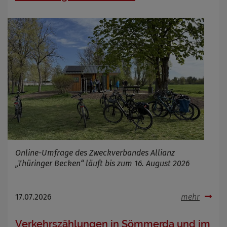
Name
Cookies die bei der Verwendung von
OpenStreetMaps gesetzt werden
Anbieter
Zweck
Marketing/Tracking
Cookie Name
_osm_totp_token
Cookie Laufzeit
Name
Cookies die bei der Verwendung von
OpenWeatherAPI gesetzt werden
Anbieter
Zweck
Online-Umfrage des Zweckverbandes Allianz
Cookie Name
„Thüringer Becken“ läuft bis zum 16. August 2026
Cookie Laufzeit
Infos schließen
17.07.2026
mehr
Verkehrszählungen in Sömmerda und im