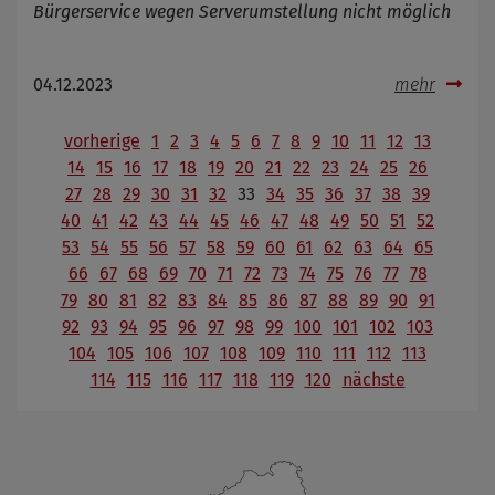
Bürgerservice wegen Serverumstellung nicht möglich
04.12.2023
mehr
vorherige
1
2
3
4
5
6
7
8
9
10
11
12
13
14
15
16
17
18
19
20
21
22
23
24
25
26
27
28
29
30
31
32
33
34
35
36
37
38
39
40
41
42
43
44
45
46
47
48
49
50
51
52
53
54
55
56
57
58
59
60
61
62
63
64
65
66
67
68
69
70
71
72
73
74
75
76
77
78
79
80
81
82
83
84
85
86
87
88
89
90
91
92
93
94
95
96
97
98
99
100
101
102
103
104
105
106
107
108
109
110
111
112
113
114
115
116
117
118
119
120
nächste