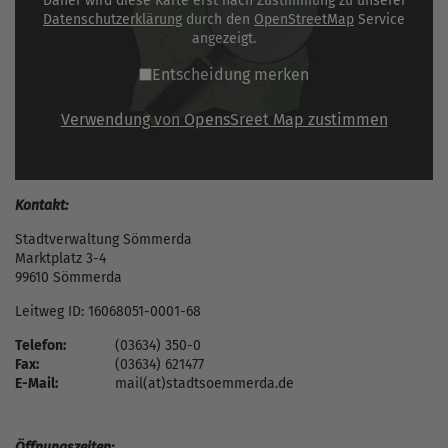
Daher wird diese Karte erst nach Zustimmung zu unserer
Datenschutzerklärung
durch den
OpenStreetMap
Service
angezeigt.
Entscheidung merken
Verwendung von OpensSreet Map zustimmen
Kontakt:
Stadtverwaltung Sömmerda
Marktplatz 3-4
99610 Sömmerda
Leitweg ID: 16068051-0001-68
Telefon:
(03634) 350-0
Fax:
(03634) 621477
E-Mail:
mail(at)stadtsoemmerda.de
Öffnungszeiten: