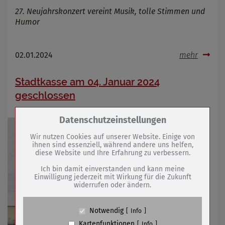
27. Neujahrskonzert vereint Musik, tolle Stimmen und
Humor
02.01.2024
mehr
Stadtkasse am 04. Januar 2024
geschlossen
Zum Betrieb der Seite notwendige Cookies /
Datenschutzeinstellungen
Drittanbieter:
Wir nutzen Cookies auf unserer Website. Einige von
ihnen sind essenziell, während andere uns helfen,
diese Website und Ihre Erfahrung zu verbessern.
Name
PHP Session Cookie
Anbieter
Eigentümer dieser Website (Wenko-
Ich bin damit einverstanden und kann meine
Wenselaar GmbH & Co. KG)
Einwilligung jederzeit mit Wirkung für die Zukunft
widerrufen oder ändern.
Zweck
Absicherung Kontaktformular / SPAM
Schutz
Cookie Name
PHPSESSID, fe_typo_user
Notwendig
Info
Cookie Laufzeit
undefined
Kartenfunktionen
Info