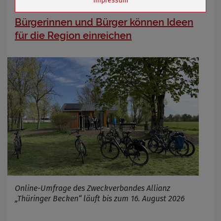
Impressum
Bürgerinnen und Bürger können Ideen
Name
Cookies die bei der Verwendung von
für die Region einreichen
OpenStreetMaps gesetzt werden
Anbieter
Zweck
Marketing/Tracking
Cookie Name
_osm_totp_token
Cookie Laufzeit
Name
Cookies die bei der Verwendung von
OpenWeatherAPI gesetzt werden
Anbieter
Zweck
Cookie Name
Cookie Laufzeit
Online-Umfrage des Zweckverbandes Allianz
„Thüringer Becken“ läuft bis zum 16. August 2026
Infos schließen