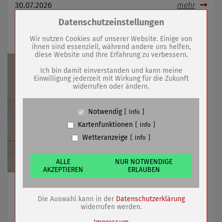
30.07.2026
mehr
Zum Betrieb der Seite notwendige Cookies /
Datenschutzeinstellungen
Drittanbieter:
Einschränkung im Einwohnermeldeamt
Wir nutzen Cookies auf unserer Website. Einige von
ihnen sind essenziell, während andere uns helfen,
diese Website und Ihre Erfahrung zu verbessern.
Name
PHP Session Cookie
Anbieter
Eigentümer dieser Website (Wenko-
Ich bin damit einverstanden und kann meine
Wenselaar GmbH & Co. KG)
Einwilligung jederzeit mit Wirkung für die Zukunft
widerrufen oder ändern.
Zweck
Absicherung Kontaktformular / SPAM
Schutz
Cookie Name
PHPSESSID, fe_typo_user
Notwendig
Info
Cookie Laufzeit
undefined
Kartenfunktionen
Info
Wetteranzeige
Info
Name
Cookiespeicherung Entscheidungscookie
Anbieter
Eigentümer dieser Website (Wenko-
Wenselaar GmbH & Co. KG)
ALLE
NUR NOTWENDIGE
AKZEPTIEREN
ERLAUBEN
Zweck
Speichert die Einstellungen der Besucher
bezüglich der Speicherung von Cookies.
Am 04.08.2026 für einen Tag gültig
Cookie Name
dywc
Die Auswahl kann in der
Datenschutzerklärung
Cookie Laufzeit
1 Jahr
widerrufen werden.
28.07.2026
mehr