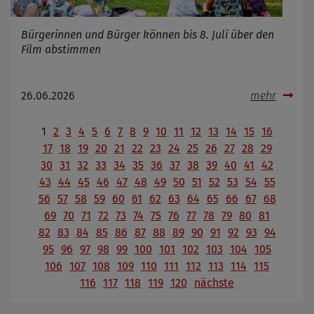
Bürgerinnen und Bürger können bis 8. Juli über den
Film abstimmen
26.06.2026
mehr
1
2
3
4
5
6
7
8
9
10
11
12
13
14
15
16
17
18
19
20
21
22
23
24
25
26
27
28
29
30
31
32
33
34
35
36
37
38
39
40
41
42
43
44
45
46
47
48
49
50
51
52
53
54
55
56
57
58
59
60
61
62
63
64
65
66
67
68
69
70
71
72
73
74
75
76
77
78
79
80
81
82
83
84
85
86
87
88
89
90
91
92
93
94
95
96
97
98
99
100
101
102
103
104
105
106
107
108
109
110
111
112
113
114
115
116
117
118
119
120
nächste