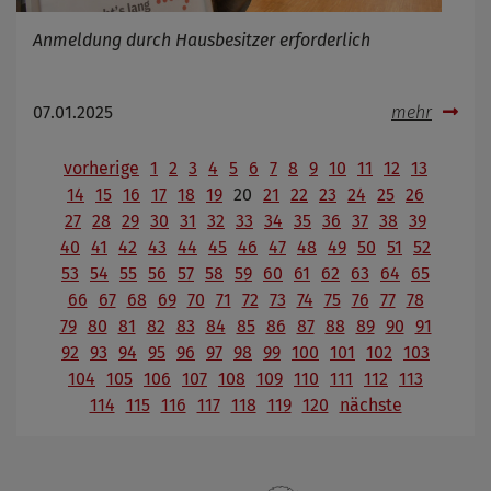
Anmeldung durch Hausbesitzer erforderlich
07.01.2025
mehr
vorherige
1
2
3
4
5
6
7
8
9
10
11
12
13
14
15
16
17
18
19
20
21
22
23
24
25
26
27
28
29
30
31
32
33
34
35
36
37
38
39
40
41
42
43
44
45
46
47
48
49
50
51
52
53
54
55
56
57
58
59
60
61
62
63
64
65
66
67
68
69
70
71
72
73
74
75
76
77
78
79
80
81
82
83
84
85
86
87
88
89
90
91
92
93
94
95
96
97
98
99
100
101
102
103
104
105
106
107
108
109
110
111
112
113
114
115
116
117
118
119
120
nächste