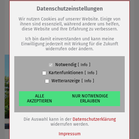
Woche
Zum Betrieb der Seite notwendige Cookies /
Datenschutzeinstellungen
Drittanbieter:
Wir nutzen Cookies auf unserer Website. Einige von
24.01.2025
mehr
ihnen sind essenziell, während andere uns helfen,
diese Website und Ihre Erfahrung zu verbessern.
Name
PHP Session Cookie
Anbieter
Eigentümer dieser Website (Wenko-
Ich bin damit einverstanden und kann meine
Winterferienprogramm 2025
Wenselaar GmbH & Co. KG)
Einwilligung jederzeit mit Wirkung für die Zukunft
widerrufen oder ändern.
Zweck
Absicherung Kontaktformular / SPAM
Schutz
Cookie Name
PHPSESSID, fe_typo_user
Notwendig
Info
Cookie Laufzeit
undefined
Kartenfunktionen
Info
Wetteranzeige
Info
Name
Cookiespeicherung Entscheidungscookie
Anbieter
Eigentümer dieser Website (Wenko-
Wenselaar GmbH & Co. KG)
ALLE
NUR NOTWENDIGE
AKZEPTIEREN
ERLAUBEN
Zweck
Speichert die Einstellungen der Besucher
bezüglich der Speicherung von Cookies.
Cookie Name
dywc
Die Auswahl kann in der
Datenschutzerklärung
Cookie Laufzeit
1 Jahr
widerrufen werden.
Impressum
Abwechslungsreiche Angebote im Schüler-Freizeit-