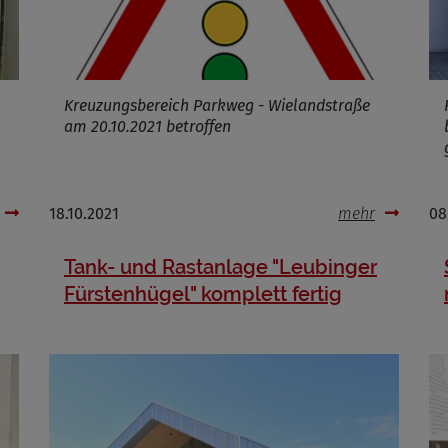
Cookies die bei der Verwendung von OpenWeatherAPI gesetzt werden
Name
ufzeit
Kreuzungsbereich Parkweg - Wielandstraße
am 20.10.2021 betroffen
Infos schließen
18.10.2021
mehr
08
Tank- und Rastanlage "Leubinger
Fürstenhügel" komplett fertig