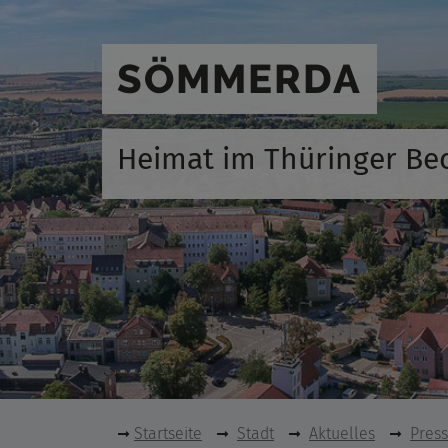
SÖMMERDA
Heimat im Thüringer Be
Startseite
Stadt
Aktuelles
Pres