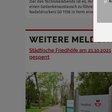
Ziel des Technikerabends ist es, mit ehemali
N
Cookie La
einen Gedankenaustausch zu führen. Dafür si
Nadeldruckers SD 1156 in Form eines Vortrage
Name
Anbieter
Zweck
Cookie 
WEITERE MELDUN
Cookie La
Städtische Friedhöfe am 21.10.2021
gesperrt
Name
Anbieter
Zweck
Cookie 
Cookie La