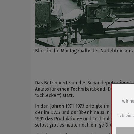
Blick in die Montagehalle des Nadeldruckers
Das Betreuuerteam des Schaudepots nimmt d
Anlass für einen Technikerabend. Dieser find
"Schlecker") statt.
Wir nu
In den Jahren 1971-1973 erfolgte im Büromas
Name
der im BWS und darüber hinaus in der DDR-In
Anbieter
Ich bin 
1991 das Produktions- und Technologieprofi
Zweck
selbst gibt es heute noch einige Drucker aus 
Cookie 