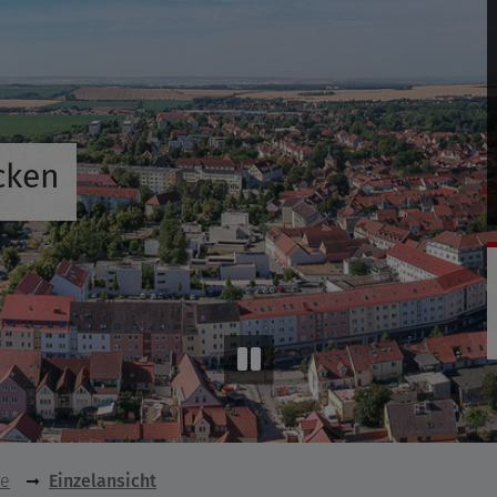
cken
se
Einzelansicht