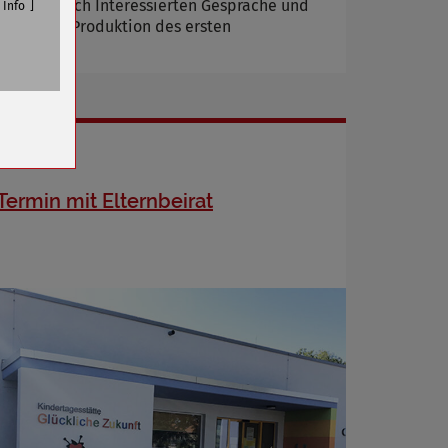
wie technisch Interessierten Gespräche und
Info
klung und Produktion des ersten
n
Termin mit Elternbeirat