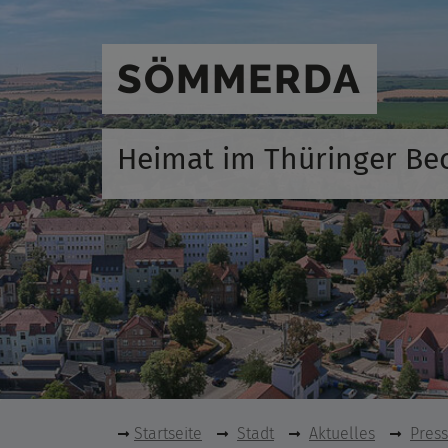
SÖMMERDA
Heimat im Thüringer Be
Startseite
Stadt
Aktuelles
Pres