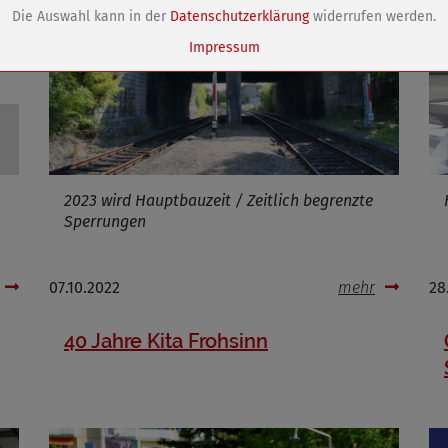
Speichert die Einstellungen der Besucher bezüglich der Speicherung vo
Die Auswahl kann in der
Datenschutzerklärung
widerrufen werden.
Cookies.
Name
dywc
Impressum
ufzeit
1 Jahr
Cookies die bei der Verwendung von OpenStreetMaps gesetzt werden
2023 wird Hauptbauzeit / Zeitlich begrenzte
Marketing/Tracking
Sperrungen
Name
_osm_totp_token
ufzeit
07.10.2022
mehr
28
40 Jahre Kita Frohsinn
Cookies die bei der Verwendung von OpenWeatherAPI gesetzt werden
Name