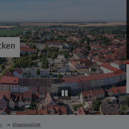
cken
se
Einzelansicht