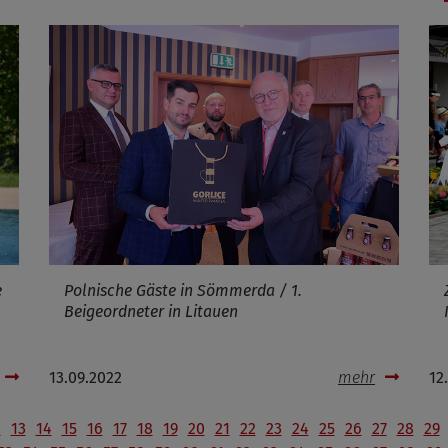
e
Polnische Gäste in Sömmerda / 1.
Beigeordneter in Litauen
13.09.2022
mehr
12
2
13
14
15
16
17
18
19
20
21
22
23
24
25
26
27
28
29