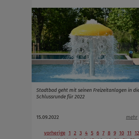
Stadtbad geht mit seinen Freizeitanlagen in di
Schlussrunde für 2022
15.09.2022
mehr
vorherige
1
2
3
4
5
6
7
8
9
10
11
1