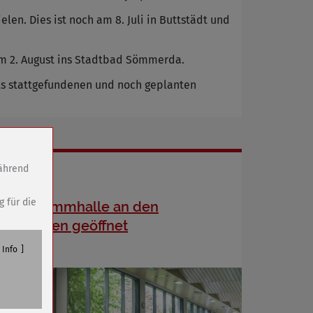
n. Dies ist noch am 8. Juli in Buttstädt und
m 2. August ins Stadtbad Sömmerda.
ts stattgefundenen und noch geplanten
während
g für die
Schwimmmhalle an den
Feiertagen geöffnet
Info