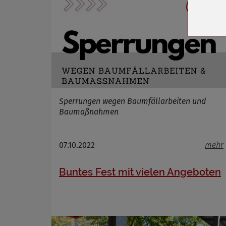
Zweck
Cookie 
Cookie La
Name
Anbieter
Sperrungen wegen Baumfällarbeiten und
Zweck
Baumaßnahmen
Cookie 
Cookie La
07.10.2022
mehr
Buntes Fest mit vielen Angeboten
Name
Anbieter
Zweck
Cookie 