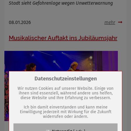
Stadt sieht Gefahrenlage wegen Unwetterwarnung
08.01.2026
mehr
Musikalischer Auftakt ins Jubiläumsjahr
Zum Betrieb der Seite notwendige Cookies /
Datenschutzeinstellungen
Drittanbieter:
Wir nutzen Cookies auf unserer Website. Einige von
ihnen sind essenziell, während andere uns helfen,
diese Website und Ihre Erfahrung zu verbessern.
Name
PHP Session Cookie
Anbieter
Eigentümer dieser Website (Wenko-
Ich bin damit einverstanden und kann meine
Wenselaar GmbH & Co. KG)
Einwilligung jederzeit mit Wirkung für die Zukunft
widerrufen oder ändern.
Zweck
Absicherung Kontaktformular / SPAM
Schutz
Cookie Name
PHPSESSID, fe_typo_user
Neujahrskonzert verband Zeitreise mit einem guten