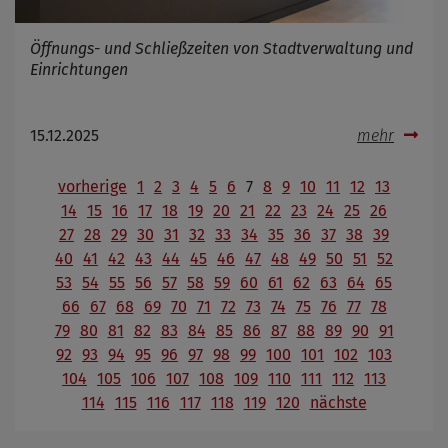
Öffnungs- und Schließzeiten von Stadtverwaltung und
Einrichtungen
15.12.2025
mehr
vorherige
1
2
3
4
5
6
7
8
9
10
11
12
13
14
15
16
17
18
19
20
21
22
23
24
25
26
27
28
29
30
31
32
33
34
35
36
37
38
39
40
41
42
43
44
45
46
47
48
49
50
51
52
53
54
55
56
57
58
59
60
61
62
63
64
65
66
67
68
69
70
71
72
73
74
75
76
77
78
79
80
81
82
83
84
85
86
87
88
89
90
91
92
93
94
95
96
97
98
99
100
101
102
103
104
105
106
107
108
109
110
111
112
113
114
115
116
117
118
119
120
nächste