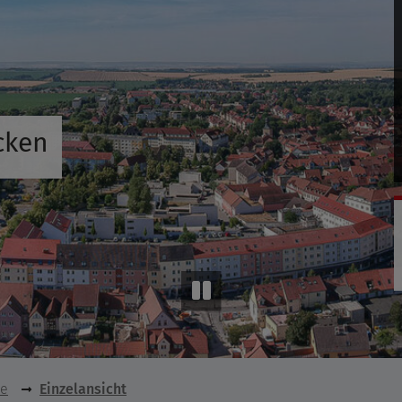
cken
se
Einzelansicht