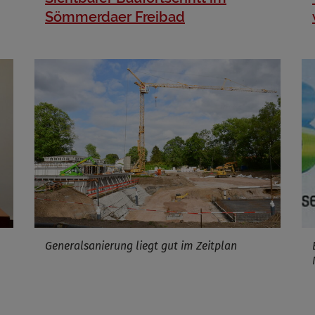
Cookies die bei der Verwendung von OpenWeatherAPI gesetzt werden
Sömmerdaer Freibad
Name
ufzeit
Infos schließen
Generalsanierung liegt gut im Zeitplan