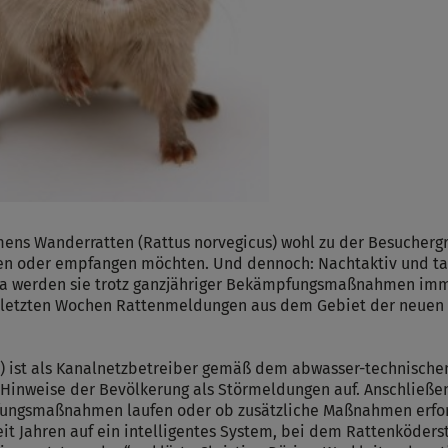
ens Wanderratten (Rattus norvegicus) wohl zu der Besucherg
en oder empfangen möchten. Und dennoch: Nachtaktiv und tags
erda werden sie trotz ganzjähriger Bekämpfungsmaßnahmen i
den letzten Wochen Rattenmeldungen aus dem Gebiet der neue
 ist als Kanalnetzbetreiber gemäß dem abwasser-technische
Hinweise der Bevölkerung als Störmeldungen auf. Anschließe
ungsmaßnahmen laufen oder ob zusätzliche Maßnahmen erforde
 Jahren auf ein intelligentes System, bei dem Rattenköders