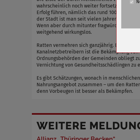
N
Cookie La
wahrscheinlich noch weiter fortsetzen. Die K
Erfolg führen, nämlich das rund 100 Kilome
Name
der Stadt ist man seit vielen Jahren eng in
Wenn aber durch mitunter fragwürdiges Verha
Anbieter
weitgehend wirkungslos.
Zweck
Cookie 
Ratten vermehren sich ganzjährig. Die Tragzei
Kanalnetzbetreibern ist die Bekämpfung von 
Cookie La
Ordnungsbehörden der Gemeinden obliegt zud
Vernichtung von Gesundheitsschädlingen zu e
Es gibt Schätzungen, wonach in menschlichen
Name
Nahrungsangebot zusammen – um den Ratten
Anbieter
denn Vorbeugen ist besser als Bekämpfen.
Zweck
Cookie 
Cookie La
WEITERE MELDUN
Allianz „Thüringer Becken“