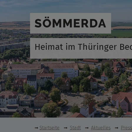
SÖMMERDA
Heimat im Thüringer Be
Startseite
Stadt
Aktuelles
Pres