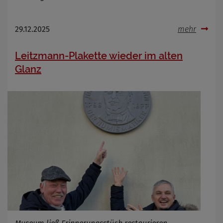
Name
Cookies die bei der Verwendung von
OpenWeatherAPI gesetzt werden
Anbieter
29.12.2025
mehr
Zweck
Cookie Name
Leitzmann-Plakette wieder im alten
Cookie Laufzeit
Glanz
Infos schließen