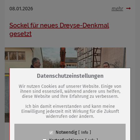
08.01.2026
mehr
Sockel für neues Dreyse-Denkmal
gesetzt
Zum Betrieb der Seite notwendige Cookies /
Datenschutzeinstellungen
Drittanbieter:
Wir nutzen Cookies auf unserer Website. Einige von
ihnen sind essenziell, während andere uns helfen,
diese Website und Ihre Erfahrung zu verbessern.
Name
PHP Session Cookie
Anbieter
Eigentümer dieser Website (Wenko-
Ich bin damit einverstanden und kann meine
Wenselaar GmbH & Co. KG)
Einwilligung jederzeit mit Wirkung für die Zukunft
widerrufen oder ändern.
Zweck
Absicherung Kontaktformular / SPAM
Schutz
Cookie Name
PHPSESSID, fe_typo_user
Zwei Vereine starteten Spendenaktion für
Notwendig
Info
Cookie Laufzeit
undefined
Neuausführung