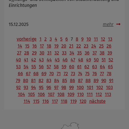
Einrichtungen
15.12.2025
mehr
vorherige
1
2
3
4
5
6
7
8
9
10
11
12
13
14
15
16
17
18
19
20
21
22
23
24
25
26
27
28
29
30
31
32
33
34
35
36
37
38
39
40
41
42
43
44
45
46
47
48
49
50
51
52
53
54
55
56
57
58
59
60
61
62
63
64
65
66
67
68
69
70
71
72
73
74
75
76
77
78
79
80
81
82
83
84
85
86
87
88
89
90
91
92
93
94
95
96
97
98
99
100
101
102
103
104
105
106
107
108
109
110
111
112
113
114
115
116
117
118
119
120
nächste