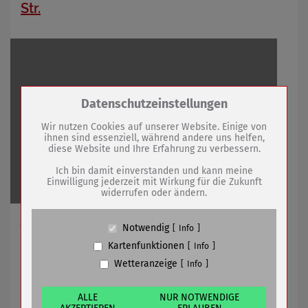
Str.
Zum Betrieb der Seite notwendige Cookies /
Datenschutzeinstellungen
Drittanbieter:
Wir nutzen Cookies auf unserer Website. Einige von
ihnen sind essenziell, während andere uns helfen,
diese Website und Ihre Erfahrung zu verbessern.
Name
PHP Session Cookie
Anbieter
Eigentümer dieser Website (Wenko-
Ich bin damit einverstanden und kann meine
Wenselaar GmbH & Co. KG)
Einwilligung jederzeit mit Wirkung für die Zukunft
widerrufen oder ändern.
Zweck
Absicherung Kontaktformular / SPAM
Schutz
Cookie Name
PHPSESSID, fe_typo_user
Ab Franz-Schubert-Straße bis Mozartstraße vom
Notwendig
Info
28.05.2024 - 27.09.2024
Cookie Laufzeit
undefined
Kartenfunktionen
Info
Wetteranzeige
Info
Name
Cookiespeicherung Entscheidungscookie
24.05.2024
mehr
Anbieter
Eigentümer dieser Website (Wenko-
Wenselaar GmbH & Co. KG)
ALLE
NUR NOTWENDIGE