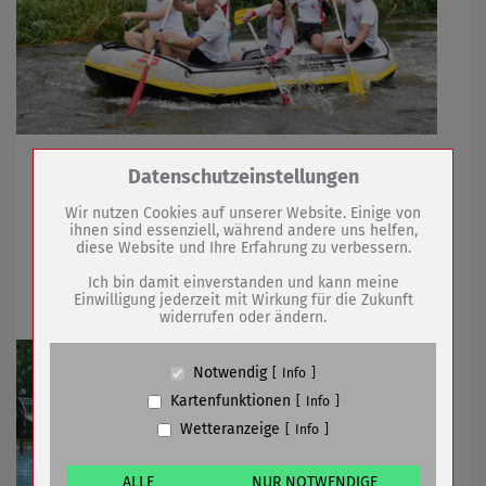
Rafting 2021 fand unter Pandemiebedingungen statt
Zum Betrieb der Seite notwendige Cookies /
Datenschutzeinstellungen
Drittanbieter:
Wir nutzen Cookies auf unserer Website. Einige von
ihnen sind essenziell, während andere uns helfen,
07.09.2021
mehr
diese Website und Ihre Erfahrung zu verbessern.
Name
PHP Session Cookie
Anbieter
Eigentümer dieser Website (Wenko-
Ich bin damit einverstanden und kann meine
Sömmerdaer Freibad eröffnet
Wenselaar GmbH & Co. KG)
Einwilligung jederzeit mit Wirkung für die Zukunft
widerrufen oder ändern.
Zweck
Absicherung Kontaktformular / SPAM
Schutz
Cookie Name
PHPSESSID, fe_typo_user
Notwendig
Info
Cookie Laufzeit
undefined
Kartenfunktionen
Info
Wetteranzeige
Info
Name
Cookiespeicherung Entscheidungscookie
Anbieter
Eigentümer dieser Website (Wenko-
Wenselaar GmbH & Co. KG)
ALLE
NUR NOTWENDIGE