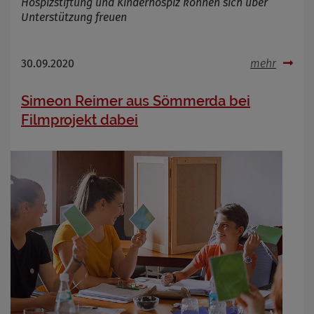
Hospizstiftung und Kinderhospiz können sich über
Unterstützung freuen
Name
Cookies die bei der Verwendung von
OpenWeatherAPI gesetzt werden
30.09.2020
mehr
Anbieter
Zweck
Cookie Name
Simeon Reimer aus Sömmerda bei
Cookie Laufzeit
Filmprojekt dabei
Infos schließen