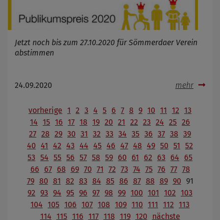
Jetzt noch bis zum 27.10.2020 für Sömmerdaer Verein
abstimmen
24.09.2020
mehr
vorherige
1
2
3
4
5
6
7
8
9
10
11
12
13
14
15
16
17
18
19
20
21
22
23
24
25
26
27
28
29
30
31
32
33
34
35
36
37
38
39
40
41
42
43
44
45
46
47
48
49
50
51
52
53
54
55
56
57
58
59
60
61
62
63
64
65
66
67
68
69
70
71
72
73
74
75
76
77
78
79
80
81
82
83
84
85
86
87
88
89
90
91
92
93
94
95
96
97
98
99
100
101
102
103
104
105
106
107
108
109
110
111
112
113
114
115
116
117
118
119
120
nächste