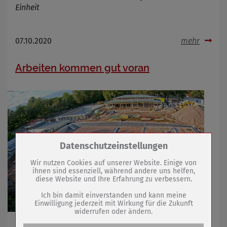
Einheit
07.10.2020
mehr
Arbeiten kommen gut voran
Zum Betrieb der Seite notwendige Cookies /
Datenschutzeinstellungen
Drittanbieter:
Wir nutzen Cookies auf unserer Website. Einige von
ihnen sind essenziell, während andere uns helfen,
diese Website und Ihre Erfahrung zu verbessern.
Name
PHP Session Cookie
Anbieter
Eigentümer dieser Website (Wenko-
Ich bin damit einverstanden und kann meine
Wenselaar GmbH & Co. KG)
Einwilligung jederzeit mit Wirkung für die Zukunft
widerrufen oder ändern.
Zweck
Absicherung Kontaktformular / SPAM
Schutz
Freibad wandelt sich mit Sanierung zusehends