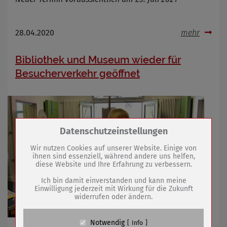
28.04.2020
mehr
Bibliothek und Museum wieder für
Besucherverkehr geöffnet
Zum Betrieb der Seite notwendige Cookies /
Datenschutzeinstellungen
Drittanbieter:
Wir nutzen Cookies auf unserer Website. Einige von
ihnen sind essenziell, während andere uns helfen,
diese Website und Ihre Erfahrung zu verbessern.
Name
PHP Session Cookie
Anbieter
Eigentümer dieser Website (Wenko-
Ich bin damit einverstanden und kann meine
Wenselaar GmbH & Co. KG)
Einwilligung jederzeit mit Wirkung für die Zukunft
widerrufen oder ändern.
Zweck
Absicherung Kontaktformular / SPAM
Schutz
Cookie Name
PHPSESSID, fe_typo_user
Notwendig
Info