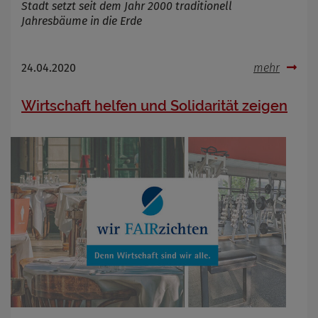
Stadt setzt seit dem Jahr 2000 traditionell
Name
Cookies die bei der Verwendung von
Jahresbäume in die Erde
OpenWeatherAPI gesetzt werden
Anbieter
Zweck
24.04.2020
mehr
Cookie Name
Cookie Laufzeit
Wirtschaft helfen und Solidarität zeigen
Infos schließen