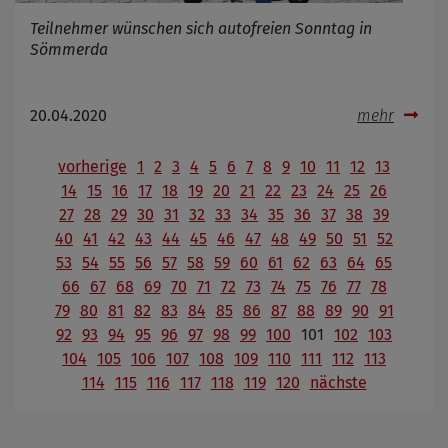
Teilnehmer wünschen sich autofreien Sonntag in
Sömmerda
20.04.2020
mehr
vorherige
1
2
3
4
5
6
7
8
9
10
11
12
13
14
15
16
17
18
19
20
21
22
23
24
25
26
27
28
29
30
31
32
33
34
35
36
37
38
39
40
41
42
43
44
45
46
47
48
49
50
51
52
53
54
55
56
57
58
59
60
61
62
63
64
65
66
67
68
69
70
71
72
73
74
75
76
77
78
79
80
81
82
83
84
85
86
87
88
89
90
91
92
93
94
95
96
97
98
99
100
101
102
103
104
105
106
107
108
109
110
111
112
113
114
115
116
117
118
119
120
nächste