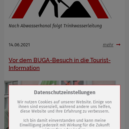
Nach Abwasserkanal folgt Trinkwasserleitung
14.06.2021
mehr
Vor dem BUGA-Besuch in die Tourist-
Information
Zum Betrieb der Seite notwendige Cookies /
Datenschutzeinstellungen
Drittanbieter:
Wir nutzen Cookies auf unserer Website. Einige von
ihnen sind essenziell, während andere uns helfen,
diese Website und Ihre Erfahrung zu verbessern.
Name
PHP Session Cookie
Anbieter
Eigentümer dieser Website (Wenko-
Ich bin damit einverstanden und kann meine
Wenselaar GmbH & Co. KG)
Einwilligung jederzeit mit Wirkung für die Zukunft