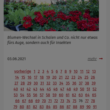
Blumen-Wechsel in Schalen und Co. nicht nur etwas
fürs Auge, sondern auch für Insekten
03.06.2021
mehr
vorherige
1
2
3
4
5
6
7
8
9
10
11
12
13
14
15
16
17
18
19
20
21
22
23
24
25
26
27
28
29
30
31
32
33
34
35
36
37
38
39
40
41
42
43
44
45
46
47
48
49
50
51
52
53
54
55
56
57
58
59
60
61
62
63
64
65
66
67
68
69
70
71
72
73
74
75
76
77
78
79
80
81
82
83
84
85
86
87
88
89
90
91