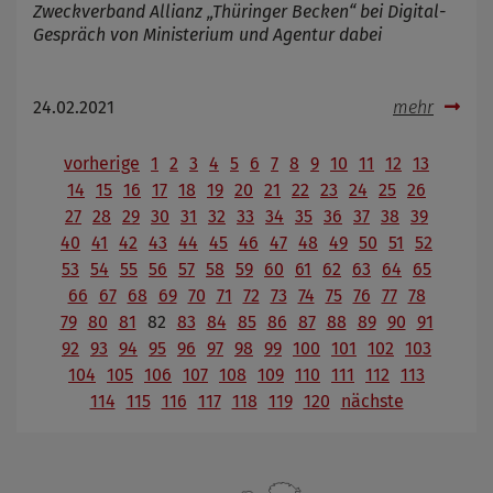
Zweckverband Allianz „Thüringer Becken“ bei Digital-
Gespräch von Ministerium und Agentur dabei
24.02.2021
mehr
vorherige
1
2
3
4
5
6
7
8
9
10
11
12
13
14
15
16
17
18
19
20
21
22
23
24
25
26
27
28
29
30
31
32
33
34
35
36
37
38
39
40
41
42
43
44
45
46
47
48
49
50
51
52
53
54
55
56
57
58
59
60
61
62
63
64
65
66
67
68
69
70
71
72
73
74
75
76
77
78
79
80
81
82
83
84
85
86
87
88
89
90
91
92
93
94
95
96
97
98
99
100
101
102
103
104
105
106
107
108
109
110
111
112
113
114
115
116
117
118
119
120
nächste