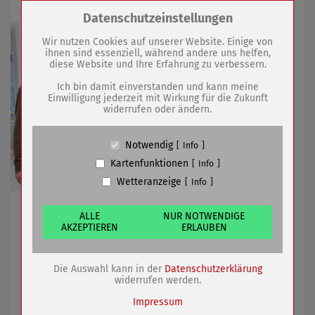
Zum Betrieb der Seite notwendige Cookies /
Datenschutzeinstellungen
Drittanbieter:
Wir nutzen Cookies auf unserer Website. Einige von
ihnen sind essenziell, während andere uns helfen,
diese Website und Ihre Erfahrung zu verbessern.
Name
PHP Session Cookie
Anbieter
Eigentümer dieser Website (Wenko-
Ich bin damit einverstanden und kann meine
Wenselaar GmbH & Co. KG)
Einwilligung jederzeit mit Wirkung für die Zukunft
widerrufen oder ändern.
Zweck
Absicherung Kontaktformular / SPAM
Schutz
Cookie Name
PHPSESSID, fe_typo_user
Notwendig
Info
Cookie Laufzeit
undefined
Kartenfunktionen
Info
Wetteranzeige
Info
Name
Cookiespeicherung Entscheidungscookie
Anbieter
Eigentümer dieser Website (Wenko-
Leihgabe des Historisch-Technischen Museums wird in
Wenselaar GmbH & Co. KG)
ALLE
NUR NOTWENDIGE
bedeutender Designausstellung gezeigt
AKZEPTIEREN
ERLAUBEN
Zweck
Speichert die Einstellungen der Besucher
bezüglich der Speicherung von Cookies.
Cookie Name
dywc
Die Auswahl kann in der
Datenschutzerklärung
04.03.2021
mehr
Cookie Laufzeit
1 Jahr
widerrufen werden.
Impressum
Kanalbauarbeiten im Rohrhammerweg