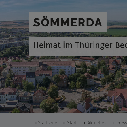
SÖMMERDA
Heimat im Thüringer Be
Startseite
Stadt
Aktuelles
Pres