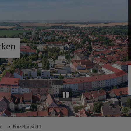
cken
se
Einzelansicht