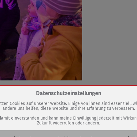
Zum Betrieb der Seite notwendige Cookies / Drittanbieter:
Datenschutzeinstellungen
tzen Cookies auf unserer Website. Einige von ihnen sind essenziell, 
andere uns helfen, diese Website und Ihre Erfahrung zu verbessern.
PHP Session Cookie
Eigentümer dieser Website (Wenko-Wenselaar GmbH & Co. KG)
damit einverstanden und kann meine Einwilligung jederzeit mit Wirkun
Zukunft widerrufen oder ändern.
Absicherung Kontaktformular / SPAM Schutz
Name
PHPSESSID, fe_typo_user