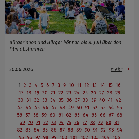
Bürgerinnen und Bürger können bis 8. Juli über den
Film abstimmen
26.06.2026
mehr
1
2
3
4
5
6
7
8
9
10
11
12
13
14
15
16
17
18
19
20
21
22
23
24
25
26
27
28
29
30
31
32
33
34
35
36
37
38
39
40
41
42
43
44
45
46
47
48
49
50
51
52
53
54
55
56
57
58
59
60
61
62
63
64
65
66
67
68
69
70
71
72
73
74
75
76
77
78
79
80
81
82
83
84
85
86
87
88
89
90
91
92
93
94
95
96
97
98
99
100
101
102
103
104
105