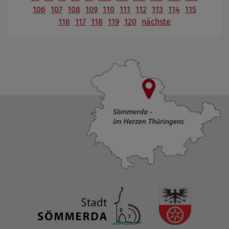
106
107
108
109
110
111
112
113
114
115
116
117
118
119
120
nächste