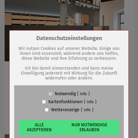
Zum Betrieb der Seite notwendige Cookies /
Datenschutzeinstellungen
Drittanbieter:
Wir nutzen Cookies auf unserer Website. Einige von
ihnen sind essenziell, während andere uns helfen,
diese Website und Ihre Erfahrung zu verbessern.
Name
PHP Session Cookie
Anbieter
Eigentümer dieser Website (Wenko-
Ich bin damit einverstanden und kann meine
Tourist-Information wechselt ab November Rhytmus
Wenselaar GmbH & Co. KG)
Einwilligung jederzeit mit Wirkung für die Zukunft
ihrer Öffnungszeit
widerrufen oder ändern.
Zweck
Absicherung Kontaktformular / SPAM
Schutz
Cookie Name
PHPSESSID, fe_typo_user
Notwendig
Info
22.10.2024
mehr
Cookie Laufzeit
undefined
Kartenfunktionen
Info
Wetteranzeige
Info
Neues Einsatzfahrzeug für Leubinger
Name
Cookiespeicherung Entscheidungscookie
Feuerwehr
Anbieter
Eigentümer dieser Website (Wenko-
Wenselaar GmbH & Co. KG)
ALLE
NUR NOTWENDIGE
AKZEPTIEREN
ERLAUBEN
Zweck
Speichert die Einstellungen der Besucher
bezüglich der Speicherung von Cookies.