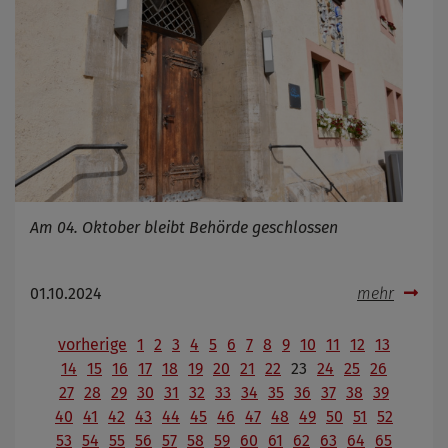
Am 04. Oktober bleibt Behörde geschlossen
01.10.2024
mehr
vorherige
1
2
3
4
5
6
7
8
9
10
11
12
13
14
15
16
17
18
19
20
21
22
23
24
25
26
27
28
29
30
31
32
33
34
35
36
37
38
39
40
41
42
43
44
45
46
47
48
49
50
51
52
53
54
55
56
57
58
59
60
61
62
63
64
65