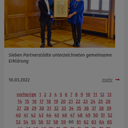
Sieben Partnerstädte unterzeichneten gemeinsame
Erklärung
10.03.2022
mehr
vorherige
1
2
3
4
5
6
7
8
9
10
11
12
13
14
15
16
17
18
19
20
21
22
23
24
25
26
27
28
29
30
31
32
33
34
35
36
37
38
39
40
41
42
43
44
45
46
47
48
49
50
51
52
53
54
55
56
57
58
59
60
61
62
63
64
65