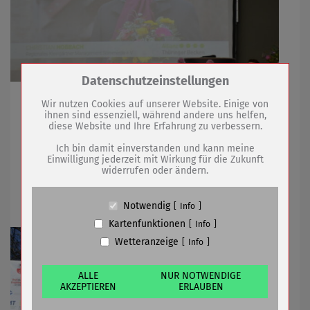
Zum Betrieb der Seite notwendige Cookies /
Datenschutzeinstellungen
Drittanbieter:
Video mit den fünf Orten der Allianz "Thüringer
Wir nutzen Cookies auf unserer Website. Einige von
Becken"
ihnen sind essenziell, während andere uns helfen,
diese Website und Ihre Erfahrung zu verbessern.
Name
PHP Session Cookie
Anbieter
Eigentümer dieser Website (Wenko-
Ich bin damit einverstanden und kann meine
Wenselaar GmbH & Co. KG)
22.03.2022
mehr
Einwilligung jederzeit mit Wirkung für die Zukunft
widerrufen oder ändern.
Zweck
Absicherung Kontaktformular / SPAM
Schutz
Beim Autofasten jetzt noch mitmachen
Cookie Name
PHPSESSID, fe_typo_user
Notwendig
Info
Cookie Laufzeit
undefined
Kartenfunktionen
Info
Wetteranzeige
Info
Name
Cookiespeicherung Entscheidungscookie
Anbieter
Eigentümer dieser Website (Wenko-
Wenselaar GmbH & Co. KG)
ALLE
NUR NOTWENDIGE
AKZEPTIEREN
ERLAUBEN
Zweck
Speichert die Einstellungen der Besucher
bezüglich der Speicherung von Cookies.