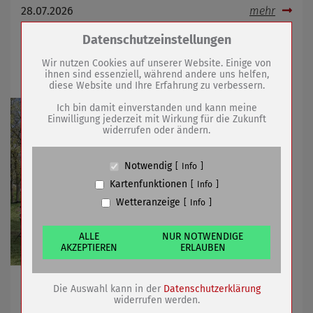
28.07.2026
mehr
Zum Betrieb der Seite notwendige Cookies /
Datenschutzeinstellungen
Bürgerinnen und Bürger können Ideen
Drittanbieter:
Wir nutzen Cookies auf unserer Website. Einige von
für die Region einreichen
ihnen sind essenziell, während andere uns helfen,
diese Website und Ihre Erfahrung zu verbessern.
Name
PHP Session Cookie
Anbieter
Eigentümer dieser Website (Wenko-
Ich bin damit einverstanden und kann meine
Wenselaar GmbH & Co. KG)
Einwilligung jederzeit mit Wirkung für die Zukunft
widerrufen oder ändern.
Zweck
Absicherung Kontaktformular / SPAM
Schutz
Cookie Name
PHPSESSID, fe_typo_user
Notwendig
Info
Cookie Laufzeit
undefined
Kartenfunktionen
Info
Wetteranzeige
Info
Name
Cookiespeicherung Entscheidungscookie
Anbieter
Eigentümer dieser Website (Wenko-
Wenselaar GmbH & Co. KG)
ALLE
NUR NOTWENDIGE
AKZEPTIEREN
ERLAUBEN
Zweck
Speichert die Einstellungen der Besucher
bezüglich der Speicherung von Cookies.
Cookie Name
dywc
Online-Umfrage des Zweckverbandes Allianz
Die Auswahl kann in der
Datenschutzerklärung
Cookie Laufzeit
1 Jahr
„Thüringer Becken“ läuft bis zum 16. August 2026
widerrufen werden.