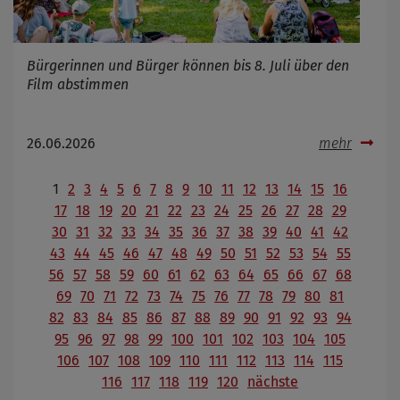
Bürgerinnen und Bürger können bis 8. Juli über den
Film abstimmen
26.06.2026
mehr
1
2
3
4
5
6
7
8
9
10
11
12
13
14
15
16
17
18
19
20
21
22
23
24
25
26
27
28
29
30
31
32
33
34
35
36
37
38
39
40
41
42
43
44
45
46
47
48
49
50
51
52
53
54
55
56
57
58
59
60
61
62
63
64
65
66
67
68
69
70
71
72
73
74
75
76
77
78
79
80
81
82
83
84
85
86
87
88
89
90
91
92
93
94
95
96
97
98
99
100
101
102
103
104
105
106
107
108
109
110
111
112
113
114
115
116
117
118
119
120
nächste