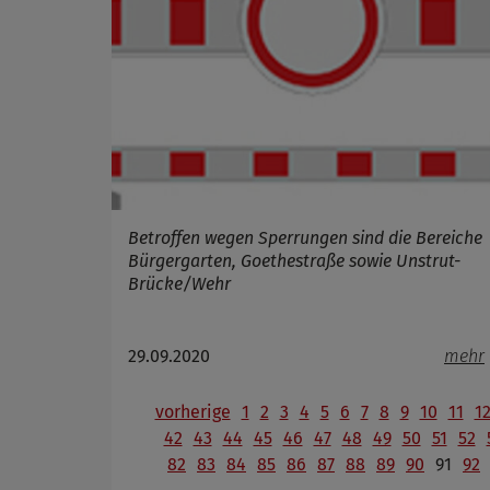
Betroffen wegen Sperrungen sind die Bereiche
Bürgergarten, Goethestraße sowie Unstrut-
Brücke/Wehr
29.09.2020
mehr
vorherige
1
2
3
4
5
6
7
8
9
10
11
1
42
43
44
45
46
47
48
49
50
51
52
82
83
84
85
86
87
88
89
90
91
92