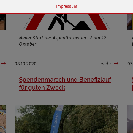
Name
dywc
Impressum
ufzeit
1 Jahr
Neuer Start der Asphaltarbeiten ist am 12.
Cookies die bei der Verwendung von OpenStreetMaps gesetzt werden
Oktober
Marketing/Tracking
Name
_osm_totp_token
08.10.2020
mehr
07
ufzeit
Spendenmarsch und Benefizlauf
für guten Zweck
Cookies die bei der Verwendung von OpenWeatherAPI gesetzt werden
Name
ufzeit