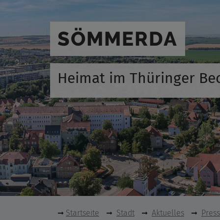
SÖMMERDA
Heimat im Thüringer Be
Startseite
Stadt
Aktuelles
Pres