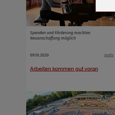
Cookie 
Cookie La
Spenden und Förderung machten
Name
Neuanschaffung möglich
Anbieter
Zweck
Cookie 
09.10.2020
mehr
Cookie La
Arbeiten kommen gut voran
Name
Anbieter
Zweck
Cookie 
Cookie La