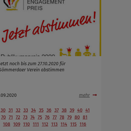
Jetzt noch bis zum 27.10.2020 für
Sömmerdaer Verein abstimmen
.09.2020
mehr
30
31
32
33
34
35
36
37
38
39
40
41
70
71
72
73
74
75
76
77
78
79
80
81
108
109
110
111
112
113
114
115
116