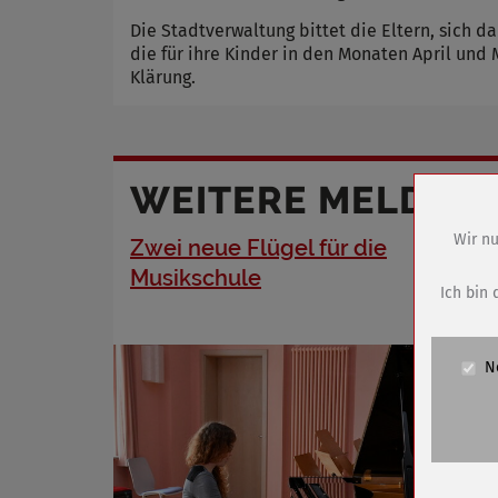
Die Stadtverwaltung bittet die Eltern, sich da
die für ihre Kinder in den Monaten April und
Klärung.
WEITERE MELDUN
Wir nu
Zwei neue Flügel für die
Name
Musikschule
Anbieter
Ich bin 
Zweck
Cookie 
N
Cookie La
Name
Anbieter
Zweck