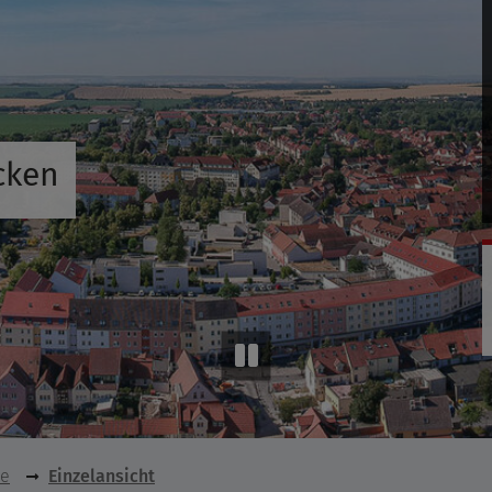
cken
se
Einzelansicht