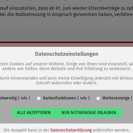
rauf einzustellen, dass ab 01. Juni wieder Elternbeiträge zu za
 Mai die Notbetreuung in Anspruch genommen haben, verfahren 
GEN
Zum Betrieb der Seite notwendige Cookies / Drittanbieter:
Datenschutzeinstellungen
tzen Cookies auf unserer Website. Einige von ihnen sind essenziell, 
Arbeiten im Bereich Bürgergarten
andere uns helfen, diese Website und Ihre Erfahrung zu verbessern.
PHP Session Cookie
verschoben
Eigentümer dieser Website (Wenko-Wenselaar GmbH & Co. KG)
damit einverstanden und kann meine Einwilligung jederzeit mit Wirkun
Zukunft widerrufen oder ändern.
Absicherung Kontaktformular / SPAM Schutz
Name
PHPSESSID, fe_typo_user
otwendig
Kartenfunktionen
Wetteranzeige
ufzeit
undefined
Info
Info
ALLE AKZEPTIEREN
NUR NOTWENDIGE ERLAUBEN
Cookiespeicherung Entscheidungscookie
Eigentümer dieser Website (Wenko-Wenselaar GmbH & Co. KG)
Speichert die Einstellungen der Besucher bezüglich der Speicherung vo
Die Auswahl kann in der
Datenschutzerklärung
widerrufen werden.
Cookies.