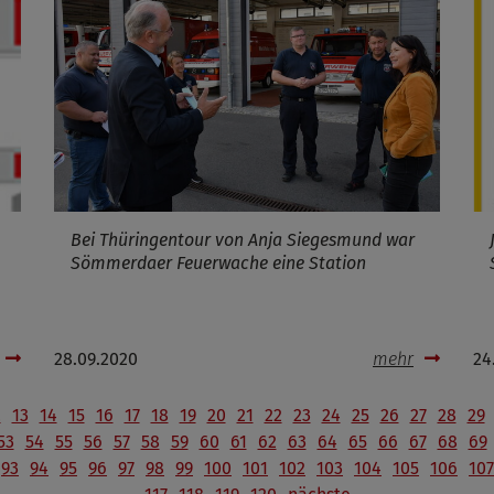
Bei Thüringentour von Anja Siegesmund war
Sömmerdaer Feuerwache eine Station
28.09.2020
mehr
24
2
13
14
15
16
17
18
19
20
21
22
23
24
25
26
27
28
29
53
54
55
56
57
58
59
60
61
62
63
64
65
66
67
68
69
93
94
95
96
97
98
99
100
101
102
103
104
105
106
107