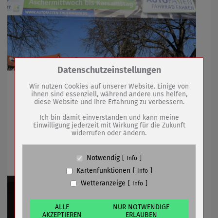
Zum Betrieb der Seite notwendige Cookies /
Datenschutzeinstellungen
Drittanbieter:
Dabei sein ist bis 16. April möglich
Wir nutzen Cookies auf unserer Website. Einige von
ihnen sind essenziell, während andere uns helfen,
diese Website und Ihre Erfahrung zu verbessern.
Name
PHP Session Cookie
21.03.2022
mehr
Anbieter
Eigentümer dieser Website (Wenko-
Ich bin damit einverstanden und kann meine
Wenselaar GmbH & Co. KG)
Einwilligung jederzeit mit Wirkung für die Zukunft
widerrufen oder ändern.
Zweck
Absicherung Kontaktformular / SPAM
Jury zur Landesgartenschau 2028
Schutz
Cookie Name
PHPSESSID, fe_typo_user
besuchte Sömmerda
Notwendig
Info
Cookie Laufzeit
undefined
Kartenfunktionen
Info
Wetteranzeige
Info
Name
Cookiespeicherung Entscheidungscookie
Anbieter
Eigentümer dieser Website (Wenko-
Wenselaar GmbH & Co. KG)
ALLE
NUR NOTWENDIGE
AKZEPTIEREN
ERLAUBEN
Zweck
Speichert die Einstellungen der Besucher