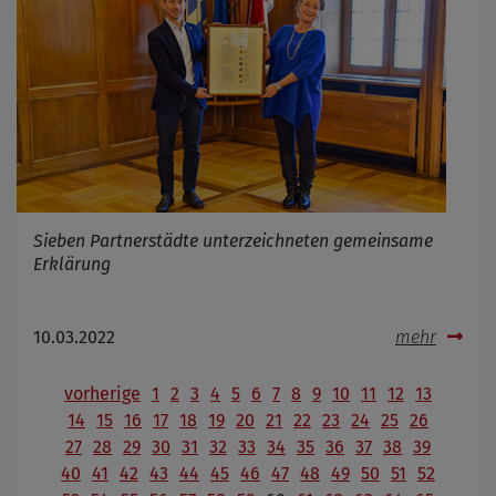
Sieben Partnerstädte unterzeichneten gemeinsame
Erklärung
10.03.2022
mehr
vorherige
1
2
3
4
5
6
7
8
9
10
11
12
13
14
15
16
17
18
19
20
21
22
23
24
25
26
27
28
29
30
31
32
33
34
35
36
37
38
39
40
41
42
43
44
45
46
47
48
49
50
51
52