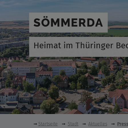
SÖMMERDA
Heimat im Thüringer Be
Startseite
Stadt
Aktuelles
Pres