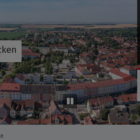
cken
se