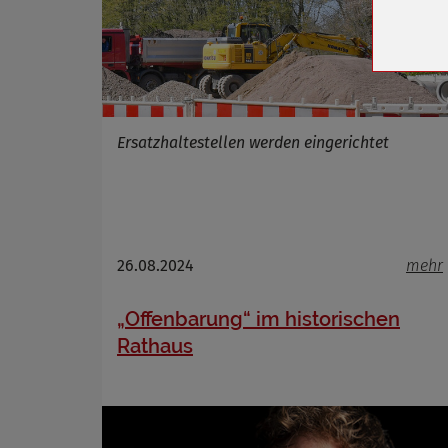
Zweck
Cookie 
Cookie La
Ersatzhaltestellen werden eingerichtet
Name
Anbieter
Zweck
Cookie 
Cookie La
26.08.2024
mehr
„Offenbarung“ im historischen
Rathaus
Name
Anbieter
Zweck
Cookie 