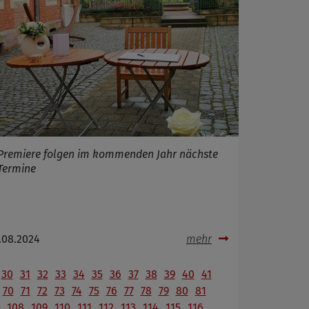
Premiere folgen im kommenden Jahr nächste
Termine
.08.2024
mehr
30
31
32
33
34
35
36
37
38
39
40
41
70
71
72
73
74
75
76
77
78
79
80
81
108
109
110
111
112
113
114
115
116