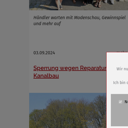
Händler warten mit Modenschau, Gewinnspiel
und mehr auf
03.09.2024
mehr
Sperrung wegen Reparaturen und
Wir nu
Kanalbau
Name
Anbieter
Ich bin 
Zweck
Cookie 
N
Cookie La
Name
Anbieter