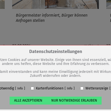
Bürgermeister informiert, Bürger können
Anfragen stellen
03.09.2024
mehr
27
Zum Betrieb der Seite notwendige Cookies / Drittanbieter:
Datenschutzeinstellungen
Regionalmesse SÖM 2.0
tzen Cookies auf unserer Website. Einige von ihnen sind essenziell, 
andere uns helfen, diese Website und Ihre Erfahrung zu verbessern.
PHP Session Cookie
Eigentümer dieser Website (Wenko-Wenselaar GmbH & Co. KG)
damit einverstanden und kann meine Einwilligung jederzeit mit Wirkun
Zukunft widerrufen oder ändern.
Absicherung Kontaktformular / SPAM Schutz
Name
PHPSESSID, fe_typo_user
otwendig
Kartenfunktionen
Wetteranzeige
ufzeit
undefined
Info
Info
ALLE AKZEPTIEREN
NUR NOTWENDIGE ERLAUBEN
Cookiespeicherung Entscheidungscookie
Eigentümer dieser Website (Wenko-Wenselaar GmbH & Co. KG)