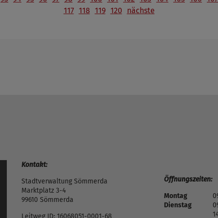
117
118
119
120
nächste
Kontakt:
Öffnungszeiten:
Stadtverwaltung Sömmerda
Marktplatz 3-4
Montag
0
99610 Sömmerda
Dienstag
0
1
Leitweg ID: 16068051-0001-68