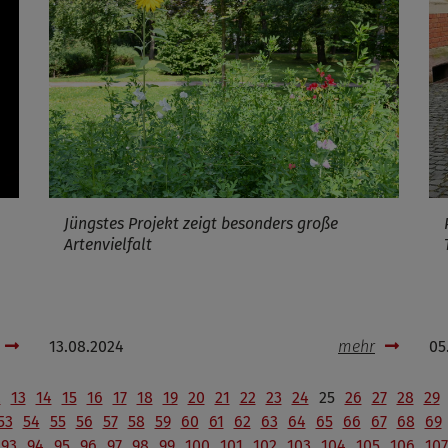
ufzeit
Infos schließen
Jüngstes Projekt zeigt besonders große
Artenvielfalt
13.08.2024
mehr
05
2
13
14
15
16
17
18
19
20
21
22
23
24
25
26
27
28
29
53
54
55
56
57
58
59
60
61
62
63
64
65
66
67
68
69
93
94
95
96
97
98
99
100
101
102
103
104
105
106
107