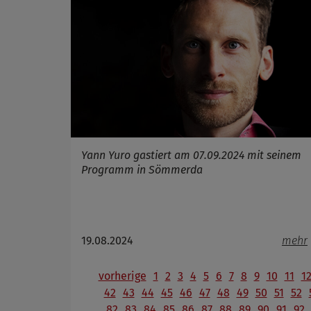
Cookie La
Yann Yuro gastiert am 07.09.2024 mit seinem
Programm in Sömmerda
19.08.2024
mehr
vorherige
1
2
3
4
5
6
7
8
9
10
11
1
42
43
44
45
46
47
48
49
50
51
52
82
83
84
85
86
87
88
89
90
91
92