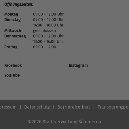
Öffnungszeiten:
Montag
09:00 - 12:00 Uhr
Dienstag
09:00 - 12:00 Uhr
14:00 - 18:00 Uhr
Mittwoch
geschlossen
Donnerstag
09:00 - 12:00 Uhr
13:00 - 16:00 Uhr
Freitag
09:00 - 12:00
Facebook
Instagram
YouTube
pressum
Datenschutz
Barrierefreiheit
Transparenzpo
©2026 Stadtverwaltung Sömmerda