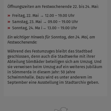
Name
Cookies die bei der Verwendung von
Öffnungszeiten am Festwochenende 22. bis 24. Mai:
OpenWeatherAPI gesetzt werden
Anbieter
Freitag, 22. Mai → 12.00 – 19.00 Uhr
Zweck
Samstag, 23. Mai → 09.00 – 19.00 Uhr
Cookie Name
Sonntag, 24. Ma i→ 13.00 – 19.00 Uhr
Cookie Laufzeit
Ein wichtiger Hinweis für Sonntag, den 24. Mai, am
Festwochenende:
Infos schließen
Während des Festumzuges bleibt das Stadtbad
geschlossen, denn auch die Stadtwerke mit ihrer
Abteilung SömBäder beteiligen sich am Umzug. Und
sie verweisen beim Umzug auf ein weiteres Jubiläum
in Sömmerda in diesem Jahr: 50 Jahre
Schwimmhalle. Dazu wird es unter anderem im
September eine Ausstellung im Stadtarchiv geben.