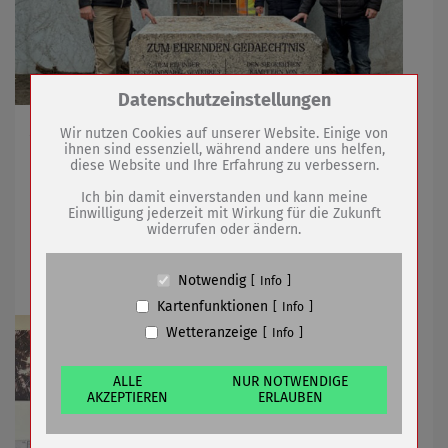
Zum Betrieb der Seite notwendige Cookies /
Datenschutzeinstellungen
Drittanbieter:
Zwei Vereine starteten Spendenaktion für
Wir nutzen Cookies auf unserer Website. Einige von
ihnen sind essenziell, während andere uns helfen,
Neuausführung
diese Website und Ihre Erfahrung zu verbessern.
Name
PHP Session Cookie
Anbieter
Eigentümer dieser Website (Wenko-
Ich bin damit einverstanden und kann meine
Wenselaar GmbH & Co. KG)
Einwilligung jederzeit mit Wirkung für die Zukunft
29.12.2025
mehr
widerrufen oder ändern.
Zweck
Absicherung Kontaktformular / SPAM
Schutz
Zuwachs für Museums-Fundus
Cookie Name
PHPSESSID, fe_typo_user
Notwendig
Info
Cookie Laufzeit
undefined
Kartenfunktionen
Info
Wetteranzeige
Info
Name
Cookiespeicherung Entscheidungscookie
Anbieter
Eigentümer dieser Website (Wenko-
Wenselaar GmbH & Co. KG)
ALLE
NUR NOTWENDIGE
AKZEPTIEREN
ERLAUBEN
Zweck
Speichert die Einstellungen der Besucher
bezüglich der Speicherung von Cookies.
Cookie Name
dywc