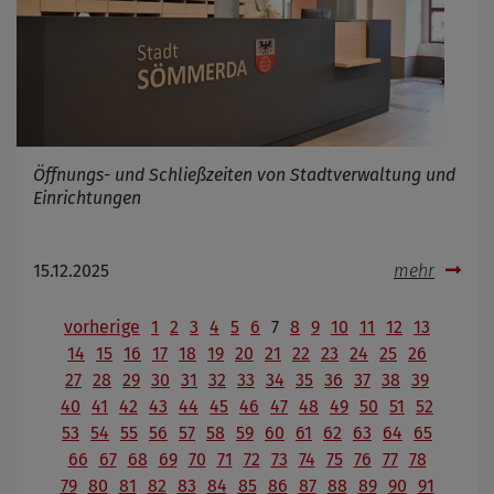
Öffnungs- und Schließzeiten von Stadtverwaltung und
Einrichtungen
15.12.2025
mehr
vorherige
1
2
3
4
5
6
7
8
9
10
11
12
13
14
15
16
17
18
19
20
21
22
23
24
25
26
27
28
29
30
31
32
33
34
35
36
37
38
39
40
41
42
43
44
45
46
47
48
49
50
51
52
53
54
55
56
57
58
59
60
61
62
63
64
65
66
67
68
69
70
71
72
73
74
75
76
77
78
79
80
81
82
83
84
85
86
87
88
89
90
91