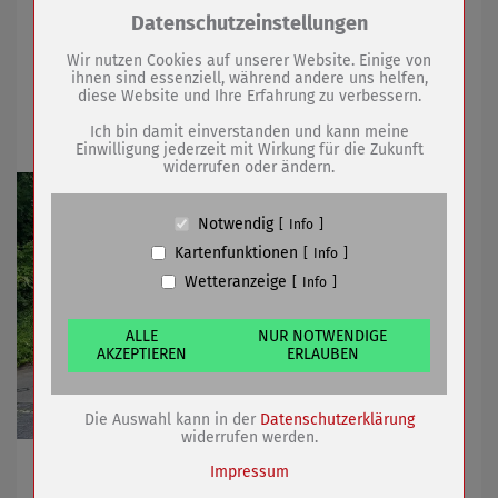
Zum Betrieb der Seite notwendige Cookies /
Datenschutzeinstellungen
29.07.2025
mehr
Drittanbieter:
Wir nutzen Cookies auf unserer Website. Einige von
ihnen sind essenziell, während andere uns helfen,
Vollsperrung Bahnhofstunnel ab 28. Juli
diese Website und Ihre Erfahrung zu verbessern.
Name
PHP Session Cookie
2025
Anbieter
Eigentümer dieser Website (Wenko-
Ich bin damit einverstanden und kann meine
Wenselaar GmbH & Co. KG)
Einwilligung jederzeit mit Wirkung für die Zukunft
widerrufen oder ändern.
Zweck
Absicherung Kontaktformular / SPAM
Schutz
Cookie Name
PHPSESSID, fe_typo_user
Notwendig
Info
Cookie Laufzeit
undefined
Kartenfunktionen
Info
Wetteranzeige
Info
Name
Cookiespeicherung Entscheidungscookie
Anbieter
Eigentümer dieser Website (Wenko-
Wenselaar GmbH & Co. KG)
ALLE
NUR NOTWENDIGE
AKZEPTIEREN
ERLAUBEN
Zweck
Speichert die Einstellungen der Besucher
bezüglich der Speicherung von Cookies.
Cookie Name
dywc
Die Auswahl kann in der
Datenschutzerklärung
Cookie Laufzeit
1 Jahr
widerrufen werden.
Umleitungen und Ersatzhaltestellen werden
Impressum
eingerichtet