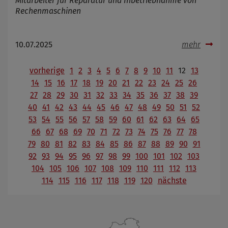
Mitarbeiter für Reparatur und Inbetriebnahme von
Rechenmaschinen
10.07.2025
mehr
vorherige
1
2
3
4
5
6
7
8
9
10
11
12
13
14
15
16
17
18
19
20
21
22
23
24
25
26
27
28
29
30
31
32
33
34
35
36
37
38
39
40
41
42
43
44
45
46
47
48
49
50
51
52
53
54
55
56
57
58
59
60
61
62
63
64
65
66
67
68
69
70
71
72
73
74
75
76
77
78
79
80
81
82
83
84
85
86
87
88
89
90
91
92
93
94
95
96
97
98
99
100
101
102
103
104
105
106
107
108
109
110
111
112
113
114
115
116
117
118
119
120
nächste