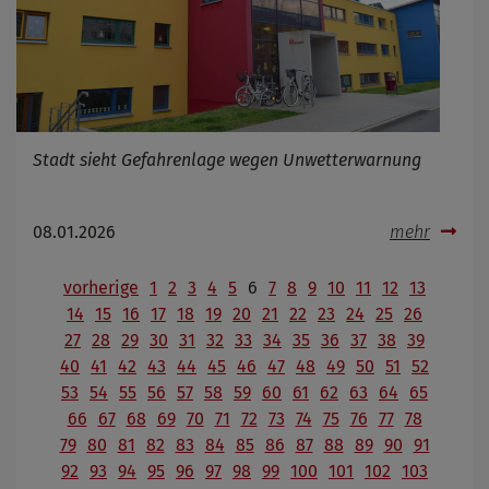
Stadt sieht Gefahrenlage wegen Unwetterwarnung
08.01.2026
mehr
vorherige
1
2
3
4
5
6
7
8
9
10
11
12
13
14
15
16
17
18
19
20
21
22
23
24
25
26
27
28
29
30
31
32
33
34
35
36
37
38
39
40
41
42
43
44
45
46
47
48
49
50
51
52
53
54
55
56
57
58
59
60
61
62
63
64
65
66
67
68
69
70
71
72
73
74
75
76
77
78
79
80
81
82
83
84
85
86
87
88
89
90
91
92
93
94
95
96
97
98
99
100
101
102
103