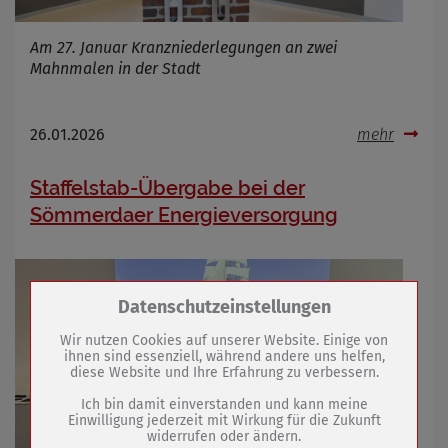
Am 27. Januar Kranzniederlegungen an zwei
Mahnmalen in der Stadt
26.01.2026
mehr
Staffelstab-Übergabe bei der
Sömmerdaer Energieversorgung
Zum Betrieb der Seite notwendige Cookies /
Datenschutzeinstellungen
Drittanbieter:
Wir nutzen Cookies auf unserer Website. Einige von
ihnen sind essenziell, während andere uns helfen,
diese Website und Ihre Erfahrung zu verbessern.
Name
PHP Session Cookie
Anbieter
Eigentümer dieser Website (Wenko-
Ich bin damit einverstanden und kann meine
Wenselaar GmbH & Co. KG)
Einwilligung jederzeit mit Wirkung für die Zukunft
widerrufen oder ändern.
Zweck
Absicherung Kontaktformular / SPAM