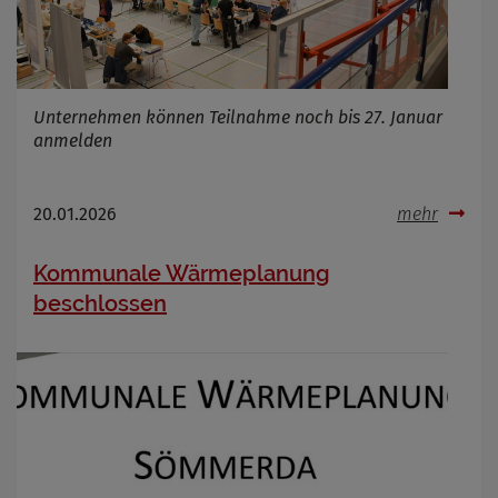
Name
Cookies die bei der Verwendung von
OpenWeatherAPI gesetzt werden
Unternehmen können Teilnahme noch bis 27. Januar
Anbieter
anmelden
Zweck
Cookie Name
Cookie Laufzeit
20.01.2026
mehr
Infos schließen
Kommunale Wärmeplanung
beschlossen