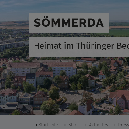
SÖMMERDA
Heimat im Thüringer Be
Startseite
Stadt
Aktuelles
Pres