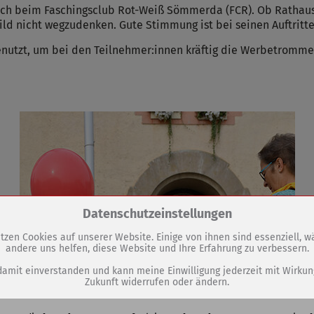
h beim Faschingsclub Rot-Weiß Sömmerda (FCR). Ob Rathaus
ild nicht wegzudenken. Gute Stimmung ist bei seinen Auftritte
utzt, um bei den Teilnehmer:innen kräftig die Werbetrommel
Zum Betrieb der Seite notwendige Cookies / Drittanbieter:
Datenschutzeinstellungen
tzen Cookies auf unserer Website. Einige von ihnen sind essenziell, 
andere uns helfen, diese Website und Ihre Erfahrung zu verbessern.
PHP Session Cookie
Eigentümer dieser Website (Wenko-Wenselaar GmbH & Co. KG)
damit einverstanden und kann meine Einwilligung jederzeit mit Wirkun
Zukunft widerrufen oder ändern.
Absicherung Kontaktformular / SPAM Schutz
Name
PHPSESSID, fe_typo_user