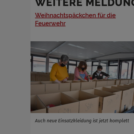
WEITERE MELDUN
Name
Anbieter
Weihnachtspäckchen für die
Zweck
Feuerwehr
Cookie 
Cookie La
Auch neue Einsatzkleidung ist jetzt komplett