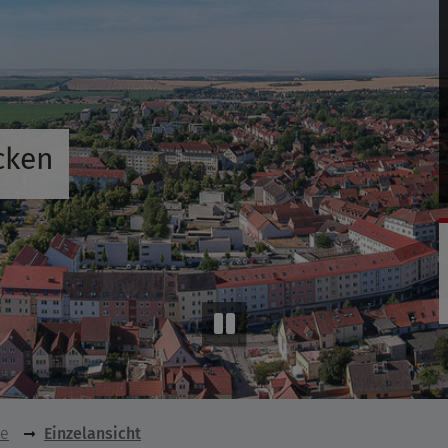
cken
se
Einzelansicht