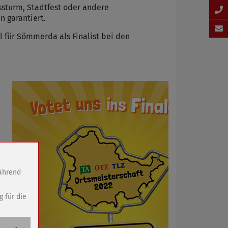
sturm, Stadtfest oder andere
n garantiert.
 für Sömmerda als Finalist bei den
während
g für die