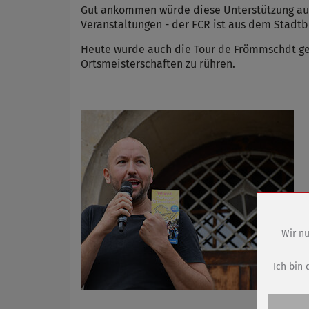
Gut ankommen würde diese Unterstützung auc
Veranstaltungen - der FCR ist aus dem Stadtb
Heute wurde auch die Tour de Frömmschdt gen
Ortsmeisterschaften zu rühren.
Wir nu
Name
Anbieter
Ich bin 
Zweck
Cookie 