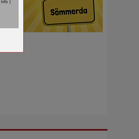
Info
n