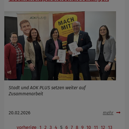
Stadt und AOK PLUS setzen weiter auf
Zusammenarbeit
20.02.2026
mehr
vorherige
1
2
3
4
5
6
7
8
9
10
11
12
13