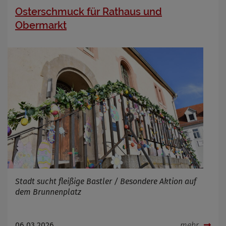
Osterschmuck für Rathaus und
Zweck
Marketing/Tracking
Cookie Name
_osm_totp_token
Obermarkt
Cookie Laufzeit
Name
Cookies die bei der Verwendung von
OpenWeatherAPI gesetzt werden
Anbieter
Zweck
Cookie Name
Cookie Laufzeit
Infos schließen
Stadt sucht fleißige Bastler / Besondere Aktion auf
dem Brunnenplatz
06.03.2026
mehr