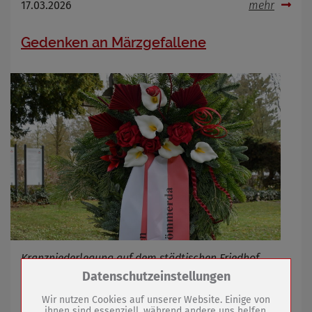
17.03.2026
mehr
Gedenken an Märzgefallene
Kranzniederlegung auf dem städtischen Friedhof
Zum Betrieb der Seite notwendige Cookies /
Datenschutzeinstellungen
Drittanbieter:
Wir nutzen Cookies auf unserer Website. Einige von
16.03.2026
mehr
ihnen sind essenziell, während andere uns helfen,