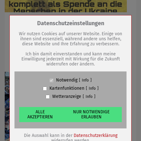
Gemeinsame Spendenaktion auf Markt geplant
Zum Betrieb der Seite notwendige Cookies /
Datenschutzeinstellungen
Drittanbieter:
Wir nutzen Cookies auf unserer Website. Einige von
ihnen sind essenziell, während andere uns helfen,
02.03.2022
mehr
diese Website und Ihre Erfahrung zu verbessern.
Name
PHP Session Cookie
Anbieter
Eigentümer dieser Website (Wenko-
Ich bin damit einverstanden und kann meine
Beseitigung illegaler Abladeflächen
Wenselaar GmbH & Co. KG)
Einwilligung jederzeit mit Wirkung für die Zukunft
widerrufen oder ändern.
Zweck
Absicherung Kontaktformular / SPAM
Schutz
Cookie Name
PHPSESSID, fe_typo_user
Notwendig
Info
Cookie Laufzeit
undefined
Kartenfunktionen
Info
Wetteranzeige
Info
Name
Cookiespeicherung Entscheidungscookie
Anbieter
Eigentümer dieser Website (Wenko-
Wenselaar GmbH & Co. KG)
ALLE
NUR NOTWENDIGE
AKZEPTIEREN
ERLAUBEN
Zweck
Speichert die Einstellungen der Besucher
bezüglich der Speicherung von Cookies.
Cookie Name
dywc
Die Auswahl kann in der
Datenschutzerklärung
Cookie Laufzeit
1 Jahr
widerrufen werden.