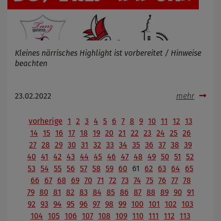
Kleines närrisches Highlight ist vorbereitet / Hinweise
beachten
23.02.2022
mehr
vorherige
1
2
3
4
5
6
7
8
9
10
11
12
13
14
15
16
17
18
19
20
21
22
23
24
25
26
27
28
29
30
31
32
33
34
35
36
37
38
39
40
41
42
43
44
45
46
47
48
49
50
51
52
53
54
55
56
57
58
59
60
61
62
63
64
65
66
67
68
69
70
71
72
73
74
75
76
77
78
79
80
81
82
83
84
85
86
87
88
89
90
91
92
93
94
95
96
97
98
99
100
101
102
103
104
105
106
107
108
109
110
111
112
113