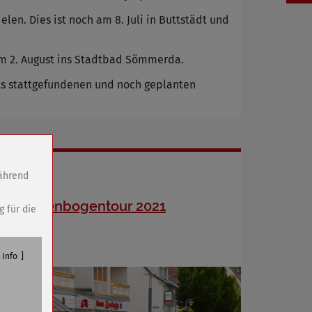
n. Dies ist noch am 8. Juli in Buttstädt und
m 2. August ins Stadtbad Sömmerda.
ts stattgefundenen und noch geplanten
während
26. Regenbogentour 2021
g für die
Info