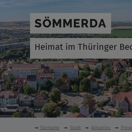
SÖMMERDA
Heimat im Thüringer Be
Startseite
Stadt
Aktuelles
Pres