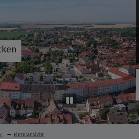
cken
se
Einzelansicht