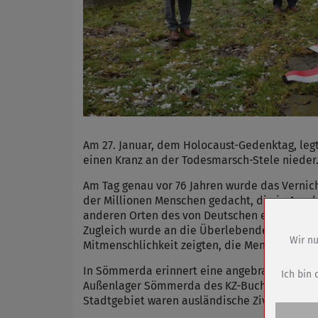
Am 27. Januar, dem Holocaust-Gedenktag, legt
einen Kranz an der Todesmarsch-Stele nieder
Am Tag genau vor 76 Jahren wurde das Vernic
der Millionen Menschen gedacht, die in Ausc
anderen Orten des von Deutschen europaweit 
Zugleich wurde an die Überlebenden erinnert 
Wir nu
Mitmenschlichkeit zeigten, die Menschenlebe
Name
In Sömmerda erinnert eine angebrachte Tafel
Anbieter
Ich bin 
Außenlager Sömmerda des KZ-Buchenwald inha
Zweck
Stadtgebiet waren ausländische Zivilarbeite
Cookie 