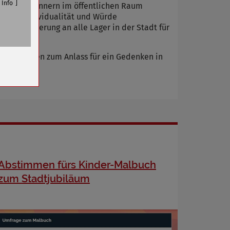
Info
ept zum Erinnern im öffentlichen Raum
 ihre Individualität und Würde
die Erinnerung an alle Lager in der Stadt für
n
en Parteien zum Anlass für ein Gedenken in
Abstimmen fürs Kinder-Malbuch
zum Stadtjubiläum