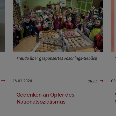
Cookies die bei der Verwendung von OpenWeatherAPI gesetzt werden
Name
ufzeit
Infos schließen
Freude über gesponsertes Faschings-Gebäck
16.02.2026
mehr
09
Gedenken an Opfer des
Nationalsozialismus