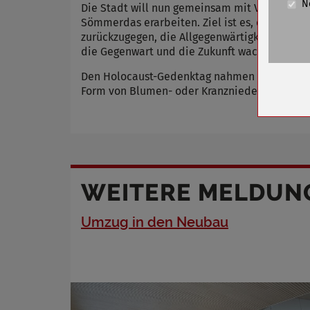
N
Cookie La
Die Stadt will nun gemeinsam mit Vertretern
Sömmerdas erarbeiten. Ziel ist es, den Insa
zurückzugegen, die Allgegenwärtigkeit des Lag
Name
die Gegenwart und die Zukunft wach zu halte
Anbieter
Zweck
Den Holocaust-Gedenktag nahmen auch Privatp
Form von Blumen- oder Kranzniederlegungen 
Cookie 
Cookie La
Name
WEITERE MELDUN
Anbieter
Zweck
Umzug in den Neubau
Cookie 
Cookie La