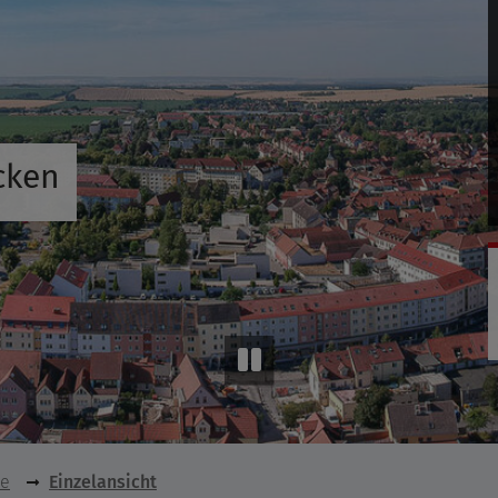
cken
se
Einzelansicht