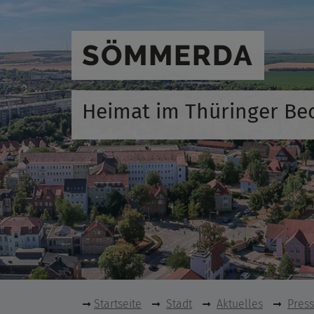
SÖMMERDA
Heimat im Thüringer Be
Startseite
Stadt
Aktuelles
Pres