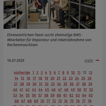
Ehrenamtlichen-Team sucht ehemalige BWS-
Mitarbeiter für Reparatur und Inbetriebnahme von
Rechenmaschinen
10.07.2025
mehr
vorherige
1
2
3
4
5
6
7
8
9
10
11
12
13
14
15
16
17
18
19
20
21
22
23
24
25
26
27
28
29
30
31
32
33
34
35
36
37
38
39
40
41
42
43
44
45
46
47
48
49
50
51
52
53
54
55
56
57
58
59
60
61
62
63
64
65
66
67
68
69
70
71
72
73
74
75
76
77
78