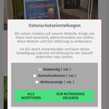
Zum Betrieb der Seite notwendige Cookies /
Datenschutzeinstellungen
Drittanbieter:
Wir nutzen Cookies auf unserer Website. Einige von
Vom 6. bis 10. August 2025
ihnen sind essenziell, während andere uns helfen,
diese Website und Ihre Erfahrung zu verbessern.
Name
PHP Session Cookie
Anbieter
Eigentümer dieser Website (Wenko-
Ich bin damit einverstanden und kann meine
Wenselaar GmbH & Co. KG)
06.08.2025
mehr
Einwilligung jederzeit mit Wirkung für die Zukunft
widerrufen oder ändern.
Zweck
Absicherung Kontaktformular / SPAM
Schutz
Vandalismus im Grünen Klassenzimmer
Cookie Name
PHPSESSID, fe_typo_user
Notwendig
Info
Cookie Laufzeit
undefined
Kartenfunktionen
Info
Wetteranzeige
Info
Name
Cookiespeicherung Entscheidungscookie
Anbieter
Eigentümer dieser Website (Wenko-
Wenselaar GmbH & Co. KG)
ALLE
NUR NOTWENDIGE
AKZEPTIEREN
ERLAUBEN
Zweck
Speichert die Einstellungen der Besucher
bezüglich der Speicherung von Cookies.
Cookie Name
dywc