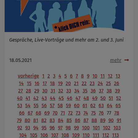
Gespräche, Live-Vorträge und mehr am 2. und 3. Juni
18.05.2021
mehr
vorherige
1
2
3
4
5
6
7
8
9
10
11
12
13
14
15
16
17
18
19
20
21
22
23
24
25
26
27
28
29
30
31
32
33
34
35
36
37
38
39
40
41
42
43
44
45
46
47
48
49
50
51
52
53
54
55
56
57
58
59
60
61
62
63
64
65
66
67
68
69
70
71
72
73
74
75
76
77
78
79
80
81
82
83
84
85
86
87
88
89
90
91
92
93
94
95
96
97
98
99
100
101
102
103
104
105
106
107
108
109
110
111
112
113