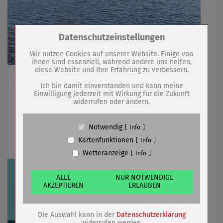
Zum Betrieb der Seite notwendige Cookies /
Datenschutzeinstellungen
Drittanbieter:
Wir nutzen Cookies auf unserer Website. Einige von
ihnen sind essenziell, während andere uns helfen,
diese Website und Ihre Erfahrung zu verbessern.
Name
PHP Session Cookie
An Kiesgrube Leubingen besondere Vorsicht nötig
Anbieter
Eigentümer dieser Website (Wenko-
Ich bin damit einverstanden und kann meine
Wenselaar GmbH & Co. KG)
Einwilligung jederzeit mit Wirkung für die Zukunft
widerrufen oder ändern.
Zweck
Absicherung Kontaktformular / SPAM
Schutz
27.05.2021
mehr
Cookie Name
PHPSESSID, fe_typo_user
Notwendig
Info
Cookie Laufzeit
undefined
Kindertag "to go"
Kartenfunktionen
Info
Wetteranzeige
Info
Name
Cookiespeicherung Entscheidungscookie
Anbieter
Eigentümer dieser Website (Wenko-
Wenselaar GmbH & Co. KG)
ALLE
NUR NOTWENDIGE
AKZEPTIEREN
ERLAUBEN
Zweck
Speichert die Einstellungen der Besucher
bezüglich der Speicherung von Cookies.
Cookie Name
dywc
Die Auswahl kann in der
Datenschutzerklärung
Cookie Laufzeit
1 Jahr
widerrufen werden.