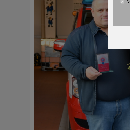
N
Cookie La
Name
Anbieter
Zweck
Cookie 
Cookie La
Name
Anbieter
Zweck
Cookie 
Cookie La