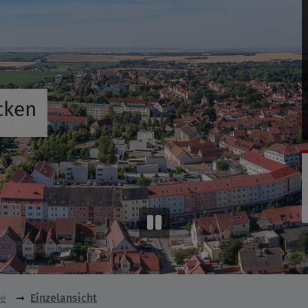
cken
se
Einzelansicht