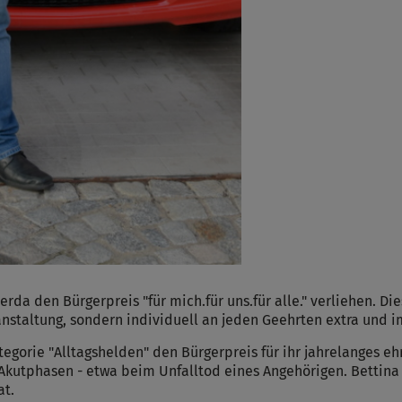
Cookies die bei der Verwendung von OpenWeatherAPI gesetzt werden
Name
ufzeit
Infos schließen
rda den Bürgerpreis "für mich.für uns.für alle." verliehen. D
staltung, sondern individuell an jeden Geehrten extra und im 
egorie "Alltagshelden" den Bürgerpreis für ihr jahrelanges 
 Akutphasen - etwa beim Unfalltod eines Angehörigen. Bettin
at.