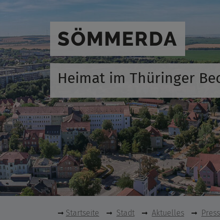
SÖMMERDA
Heimat im Thüringer Be
Startseite
Stadt
Aktuelles
Pres