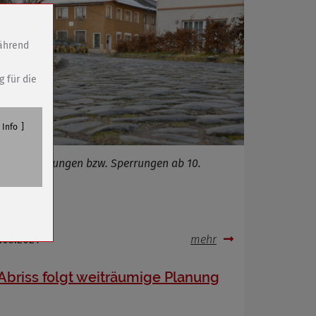
während
g für die
Info
Einschränkungen bzw. Sperrungen ab 10.
März
n
.03.2021
mehr
Abriss folgt weiträumige Planung