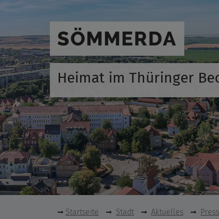
SÖMMERDA
Heimat im Thüringer Be
Startseite
Stadt
Aktuelles
Pres