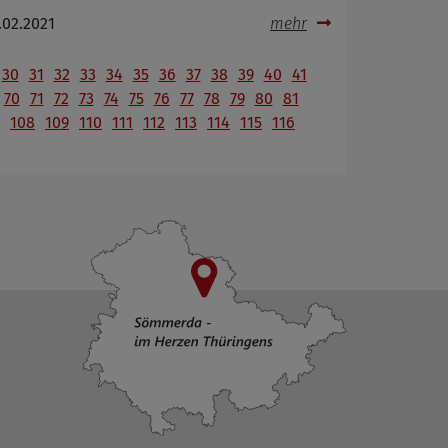
.02.2021
mehr
30
31
32
33
34
35
36
37
38
39
40
41
70
71
72
73
74
75
76
77
78
79
80
81
108
109
110
111
112
113
114
115
116