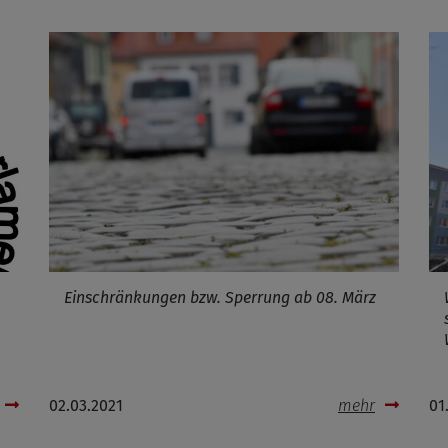
Marketing/Tracking
Name
_osm_totp_token
ufzeit
Cookies die bei der Verwendung von OpenWeatherAPI gesetzt werden
Name
ufzeit
Einschränkungen bzw. Sperrung ab 08. März
Infos schließen
02.03.2021
mehr
01