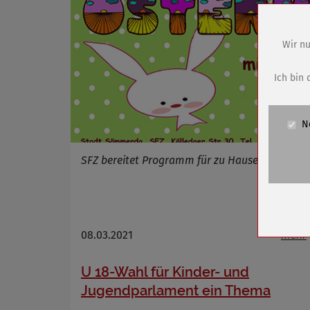
Wir nu
Name
Anbieter
Ich bin 
Zweck
Cookie 
N
Cookie La
SFZ bereitet Programm für zu Hause vor
Name
Anbieter
Zweck
Cookie 
08.03.2021
mehr
Cookie La
U 18-Wahl für Kinder- und
Jugendparlament ein Thema
Name