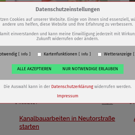
Zum Betrieb der Seite notwendige Cookies / Drittanbieter:
Datenschutzeinstellungen
tzen Cookies auf unserer Website. Einige von ihnen sind essenziell, 
andere uns helfen, diese Website und Ihre Erfahrung zu verbessern.
PHP Session Cookie
Eigentümer dieser Website (Wenko-Wenselaar GmbH & Co. KG)
damit einverstanden und kann meine Einwilligung jederzeit mit Wirkun
Zukunft widerrufen oder ändern.
Absicherung Kontaktformular / SPAM Schutz
Name
PHPSESSID, fe_typo_user
otwendig
Kartenfunktionen
Wetteranzeige
ufzeit
undefined
Info
Info
ALLE AKZEPTIEREN
NUR NOTWENDIGE ERLAUBEN
Leihgabe des Historisch-Technischen
Cookiespeicherung Entscheidungscookie
Museums wird in bedeutender
Eigentümer dieser Website (Wenko-Wenselaar GmbH & Co. KG)
Designausstellung gezeigt
Speichert die Einstellungen der Besucher bezüglich der Speicherung vo
Die Auswahl kann in der
Datenschutzerklärung
widerrufen werden.
Cookies.
Name
dywc
Impressum
04.03.2021
mehr
04
ufzeit
1 Jahr
Kanalbauarbeiten in Neutorstraße
starten
Cookies die bei der Verwendung von OpenStreetMaps gesetzt werden