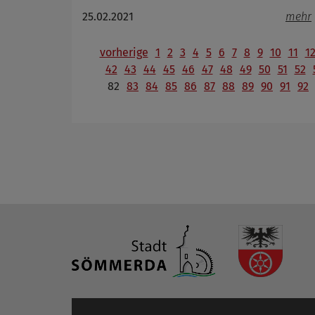
25.02.2021
mehr
vorherige
1
2
3
4
5
6
7
8
9
10
11
1
42
43
44
45
46
47
48
49
50
51
52
82
83
84
85
86
87
88
89
90
91
92