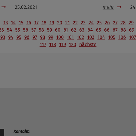
25.02.2021
mehr
24
2
13
14
15
16
17
18
19
20
21
22
23
24
25
26
27
28
29
53
54
55
56
57
58
59
60
61
62
63
64
65
66
67
68
69
93
94
95
96
97
98
99
100
101
102
103
104
105
106
107
117
118
119
120
nächste
Kontakt: