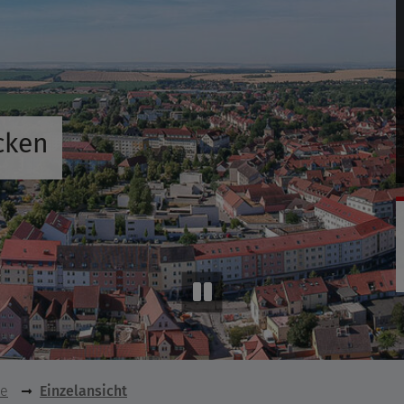
cken
se
Einzelansicht