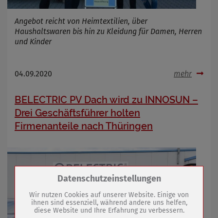
Angebot reicht von Heimtextilien, über
Haushaltswaren bis hin zu Kleidung für Damen, Herren
und Kinder
04.09.2020
mehr
BELECTRIC PV Dach wird zu INNOSUN –
Drei Geschäftsführer holten
Firmenanteile nach Thüringen
Zum Betrieb der Seite notwendige Cookies /
Datenschutzeinstellungen
Drittanbieter:
Wir nutzen Cookies auf unserer Website. Einige von
ihnen sind essenziell, während andere uns helfen,
diese Website und Ihre Erfahrung zu verbessern.
Name
PHP Session Cookie