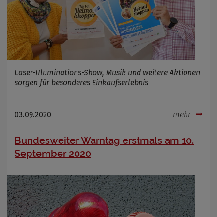
Cookie Name
_osm_totp_token
Cookie Laufzeit
Name
Cookies die bei der Verwendung von
OpenWeatherAPI gesetzt werden
Laser-IIluminations-Show, Musik und weitere Aktionen
sorgen für besonderes Einkaufserlebnis
Anbieter
Zweck
Cookie Name
03.09.2020
mehr
Cookie Laufzeit
Bundesweiter Warntag erstmals am 10.
Infos schließen
September 2020