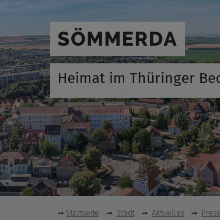
SÖMMERDA
Heimat im Thüringer Be
Startseite
Stadt
Aktuelles
Pres