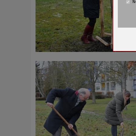
N
Cookie La
Name
Anbieter
Zweck
Cookie 
Cookie La
Name
Anbieter
Zweck
Cookie 
Cookie La