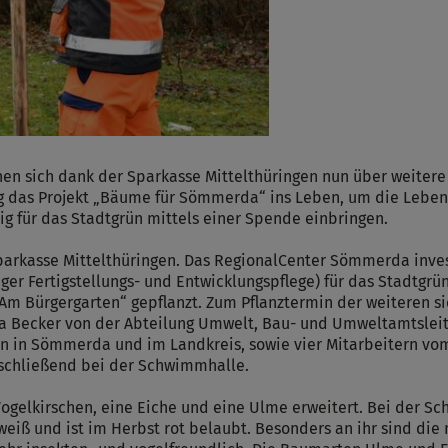
sich dank der Sparkasse Mittelthüringen nun über weitere 
g das Projekt „Bäume für Sömmerda“ ins Leben, um die Lebens
g für das Stadtgrün mittels einer Spende einbringen.
Sparkasse Mittelthüringen. Das RegionalCenter Sömmerda inve
iger Fertigstellungs- und Entwicklungspflege) für das Stadtgr
 Bürgergarten“ gepflanzt. Zum Pflanztermin der weiteren si
a Becker von der Abteilung Umwelt, Bau- und Umweltamtsleite
len in Sömmerda und im Landkreis, sowie vier Mitarbeitern vo
anschließend bei der Schwimmhalle.
Vogelkirschen, eine Eiche und eine Ulme erweitert. Bei der 
eiß und ist im Herbst rot belaubt. Besonders an ihr sind die ni