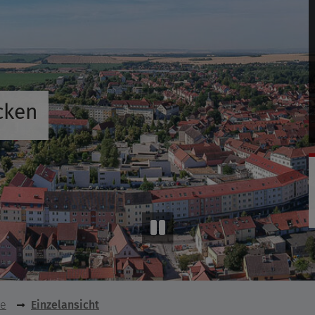
cken
se
Einzelansicht