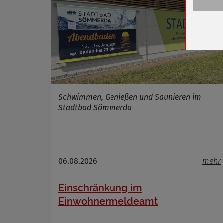
Anbieter
Zweck
Cookie 
Cookie La
Name
Schwimmen, Genießen und Saunieren im
Stadtbad Sömmerda
Anbieter
Zweck
Cookie 
Cookie La
06.08.2026
mehr
Einschränkung im
Name
Einwohnermeldeamt
Anbieter
Zweck