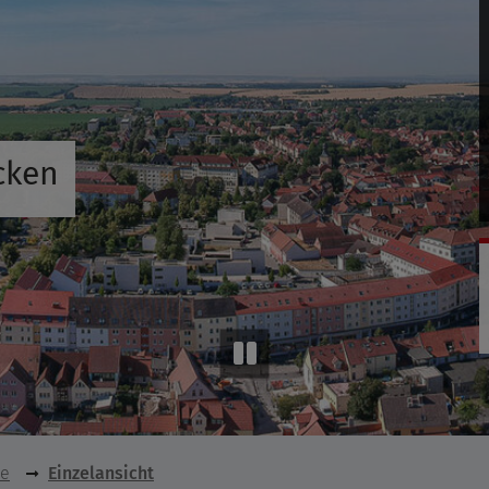
cken
se
Einzelansicht