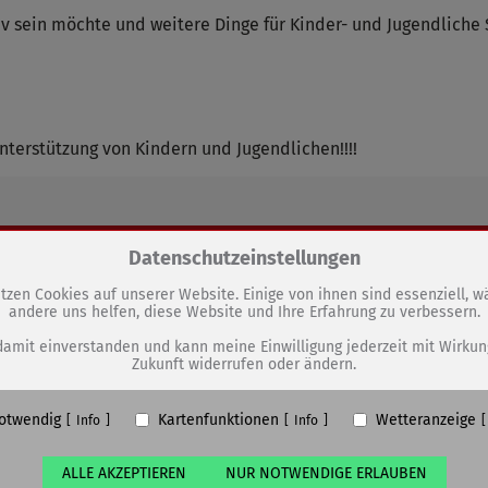
iv sein möchte und weitere Dinge für Kinder- und Jugendlic
Unterstützung von Kindern und Jugendlichen!!!!
Zum Betrieb der Seite notwendige Cookies / Drittanbieter:
Datenschutzeinstellungen
GEN
tzen Cookies auf unserer Website. Einige von ihnen sind essenziell, 
andere uns helfen, diese Website und Ihre Erfahrung zu verbessern.
Event im Stadtpark
PHP Session Cookie
Eigentümer dieser Website (Wenko-Wenselaar GmbH & Co. KG)
damit einverstanden und kann meine Einwilligung jederzeit mit Wirkun
Zukunft widerrufen oder ändern.
Absicherung Kontaktformular / SPAM Schutz
Name
PHPSESSID, fe_typo_user
otwendig
Kartenfunktionen
Wetteranzeige
ufzeit
undefined
Info
Info
ALLE AKZEPTIEREN
NUR NOTWENDIGE ERLAUBEN
Cookiespeicherung Entscheidungscookie