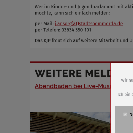
Wer im Kinder- und Jugendparlament mit akt
möchte, kann sich einfach melden:
per Mail:
j.ansorg(at)stadtsoemmerda.de
per Telefon: 03634 350-101
Das KJP freut sich auf weitere Mitarbeit und 
WEITERE MELDUN
Wir nu
Abendbaden bei Live-Musik
Name
Anbieter
Ich bin 
Zweck
Cookie 
N
Cookie La
Name