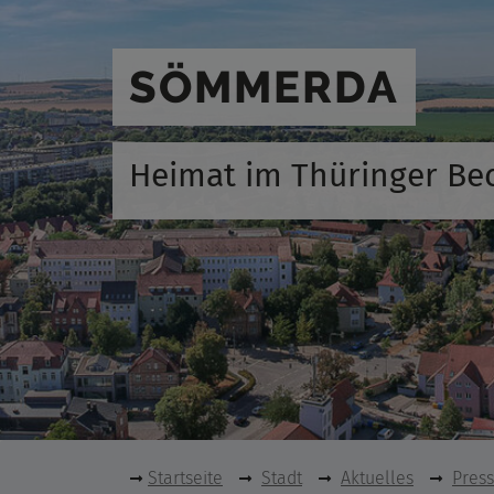
SÖMMERDA
Heimat im Thüringer Be
Startseite
Stadt
Aktuelles
Pres