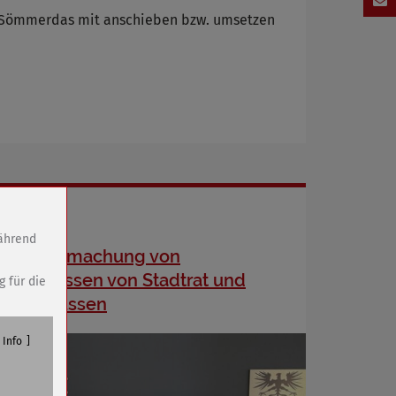
he Sömmerdas mit anschieben bzw. umsetzen
während
Bekanntmachung von
Beschlüssen von Stadtrat und
g für die
Ausschüssen
Info