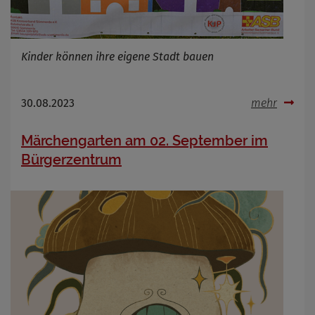
Name
Cookies die bei der Verwendung von
OpenWeatherAPI gesetzt werden
Anbieter
Kinder können ihre eigene Stadt bauen
Zweck
Cookie Name
30.08.2023
mehr
Cookie Laufzeit
Märchengarten am 02. September im
Infos schließen
Bürgerzentrum