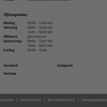
Öffnungszeiten:
Montag
09:00 - 12:00 Uhr
Dienstag
09:00 - 12:00 Uhr
14:00 - 18:00 Uhr
Mittwoch
geschlossen
Donnerstag
09:00 - 12:00 Uhr
13:00 - 16:00 Uhr
Freitag
09:00 - 12:00
Facebook
Instagram
YouTube
pressum
Datenschutz
Barrierefreiheit
Transparenzpo