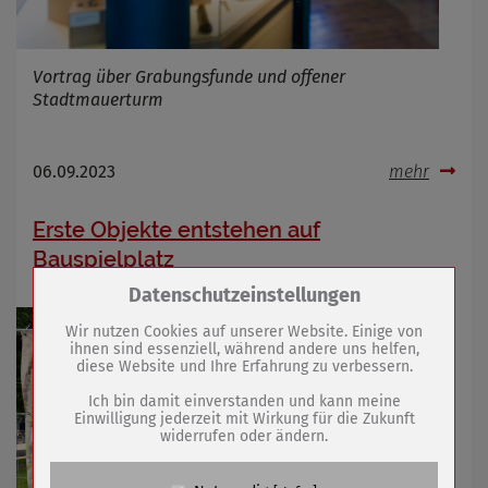
Vortrag über Grabungsfunde und offener
Stadtmauerturm
06.09.2023
mehr
Erste Objekte entstehen auf
Bauspielplatz
Zum Betrieb der Seite notwendige Cookies /
Datenschutzeinstellungen
Drittanbieter:
Wir nutzen Cookies auf unserer Website. Einige von
ihnen sind essenziell, während andere uns helfen,
diese Website und Ihre Erfahrung zu verbessern.
Name
PHP Session Cookie
Anbieter
Eigentümer dieser Website (Wenko-
Ich bin damit einverstanden und kann meine
Wenselaar GmbH & Co. KG)
Einwilligung jederzeit mit Wirkung für die Zukunft
widerrufen oder ändern.
Zweck
Absicherung Kontaktformular / SPAM
Schutz
Cookie Name
PHPSESSID, fe_typo_user