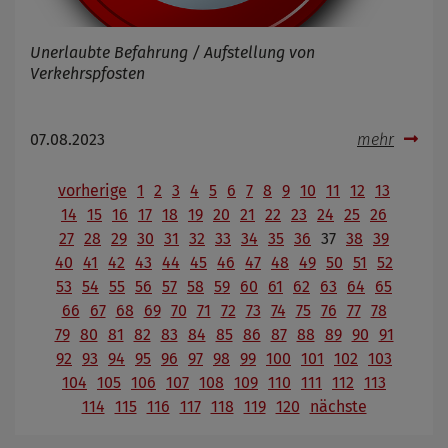
Unerlaubte Befahrung / Aufstellung von
Verkehrspfosten
07.08.2023
mehr
vorherige
1
2
3
4
5
6
7
8
9
10
11
12
13
14
15
16
17
18
19
20
21
22
23
24
25
26
27
28
29
30
31
32
33
34
35
36
37
38
39
40
41
42
43
44
45
46
47
48
49
50
51
52
53
54
55
56
57
58
59
60
61
62
63
64
65
66
67
68
69
70
71
72
73
74
75
76
77
78
79
80
81
82
83
84
85
86
87
88
89
90
91
92
93
94
95
96
97
98
99
100
101
102
103
104
105
106
107
108
109
110
111
112
113
114
115
116
117
118
119
120
nächste