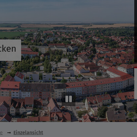
cken
se
Einzelansicht