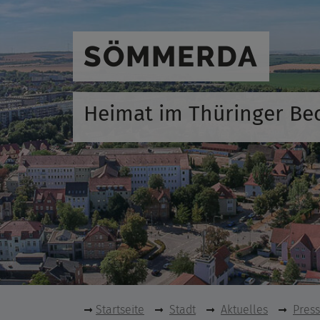
SÖMMERDA
Heimat im Thüringer Be
Startseite
Stadt
Aktuelles
Pres