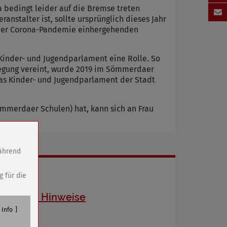
 bedingt leider auf die Bremse treten
anstalter ist, sollte ursprünglich dieses Jahr
t der Corona-Pandemie einhergehenden
 Kinder- und Jugendparlament eine Rolle. So
wegung vereint, wurde 2019 im Sömmerdaer
Das Kinder- und Jugendparlament der Stadt
Sömmerdaer Schulen) hat, kann sich an Frau
während
g für die
Aktuelle Hinweise
Info