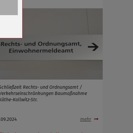
n
Schließzeit Rechts- und Ordnungsamt /
Verkehrseinschränkungen Baumaßnahme
Käthe-Kollwitz-Str.
.09.2024
mehr