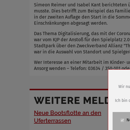
Simeon Reimer und Isabel Kant berichteten ü
musste. Dies betrifft zum Beispiel das Famili
in der zweiten Auflage den Start in die Som
Einschränkungen abgesagt werden.
Das Thema Digitalisierung, das mit der Coron
war vom KJP der Anstoß für den Spielplatz 2
Stadtpark über den Zweckverband Allianz "Th
war in die Auswahl von Standort und Spielgerä
Wer Interesse an einer Mitarbeit im Kinder- u
Ansorg wenden – Telefon: 03634 / 350-101 ode
Wir nu
Name
WEITERE MELDUN
Anbieter
Ich bin 
Zweck
Neue Bootsflotte an den
Cookie 
Uferterrassen
N
Cookie La