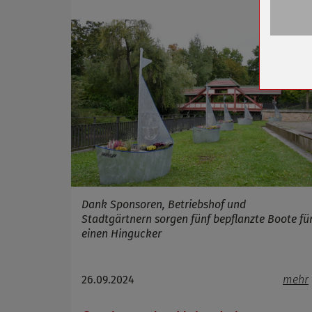
Name
Anbieter
Zweck
Cookie 
Cookie La
Name
Anbieter
Zweck
Cookie 
Dank Sponsoren, Betriebshof und
Stadtgärtnern sorgen fünf bepflanzte Boote fü
Cookie La
einen Hingucker
26.09.2024
mehr
Name
Anbieter