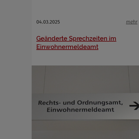
Name
04.03.2025
mehr
Anbieter
Zweck
Geänderte Sprechzeiten im
Cookie 
Einwohnermeldeamt
Cookie La
Name
Anbieter
Zweck
Cookie 
Cookie La