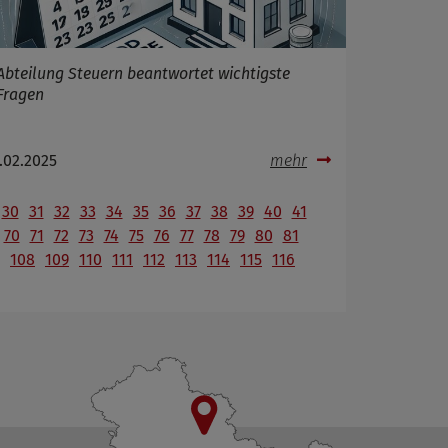
Abteilung Steuern beantwortet wichtigste
Fragen
.02.2025
mehr
30
31
32
33
34
35
36
37
38
39
40
41
70
71
72
73
74
75
76
77
78
79
80
81
108
109
110
111
112
113
114
115
116