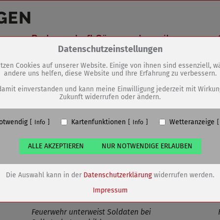
GEN
Partnerschaft Sömmerdas mit
Zum Betrieb der Seite notwendige Cookies / Drittanbieter:
Datenschutzeinstellungen
Patenkompanie gefestigt
tzen Cookies auf unserer Website. Einige von ihnen sind essenziell, 
andere uns helfen, diese Website und Ihre Erfahrung zu verbessern.
PHP Session Cookie
Eigentümer dieser Website (Wenko-Wenselaar GmbH & Co. KG)
damit einverstanden und kann meine Einwilligung jederzeit mit Wirkun
Zukunft widerrufen oder ändern.
Absicherung Kontaktformular / SPAM Schutz
Name
PHPSESSID, fe_typo_user
otwendig
Kartenfunktionen
Wetteranzeige
ufzeit
undefined
Info
Info
ALLE AKZEPTIEREN
NUR NOTWENDIGE ERLAUBEN
Cookiespeicherung Entscheidungscookie
Eigentümer dieser Website (Wenko-Wenselaar GmbH & Co. KG)
Speichert die Einstellungen der Besucher bezüglich der Speicherung vo
Die Auswahl kann in der
Datenschutzerklärung
widerrufen werden.
Cookies.
Name
dywc
Impressum
ufzeit
1 Jahr
Feuerwehr unterweist Soldaten bei