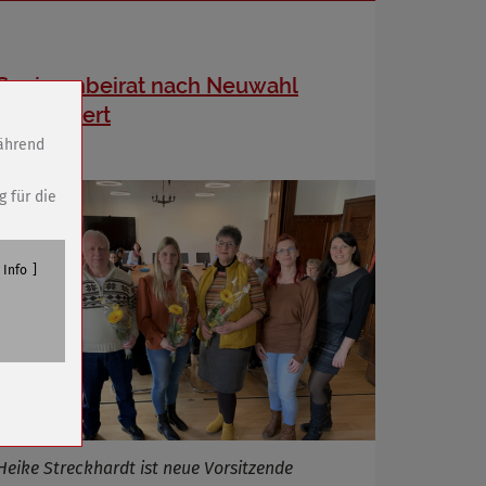
Seniorenbeirat nach Neuwahl
konstituiert
während
g für die
Info
n
Heike Streckhardt ist neue Vorsitzende