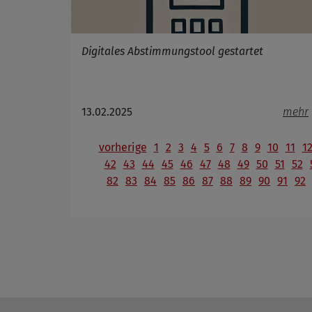
Digitales Abstimmungstool gestartet
13.02.2025
mehr
vorherige
1
2
3
4
5
6
7
8
9
10
11
1
42
43
44
45
46
47
48
49
50
51
52
82
83
84
85
86
87
88
89
90
91
92