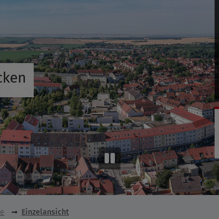
cken
se
Einzelansicht