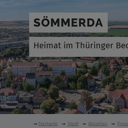
SÖMMERDA
Heimat im Thüringer Be
Startseite
Stadt
Aktuelles
Pres