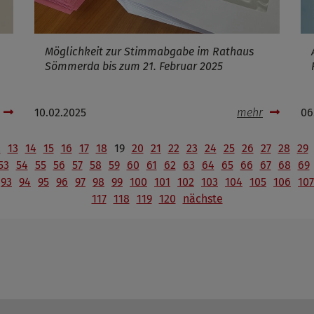
Möglichkeit zur Stimmabgabe im Rathaus
Sömmerda bis zum 21. Februar 2025
10.02.2025
mehr
06
2
13
14
15
16
17
18
19
20
21
22
23
24
25
26
27
28
29
53
54
55
56
57
58
59
60
61
62
63
64
65
66
67
68
69
93
94
95
96
97
98
99
100
101
102
103
104
105
106
107
117
118
119
120
nächste